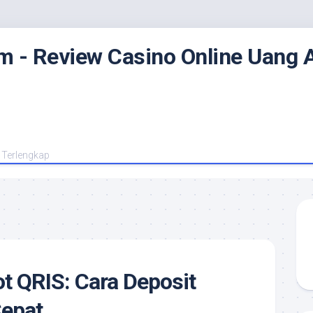
m - Review Casino Online Uang A
 Terlengkap
t QRIS: Cara Deposit
epat