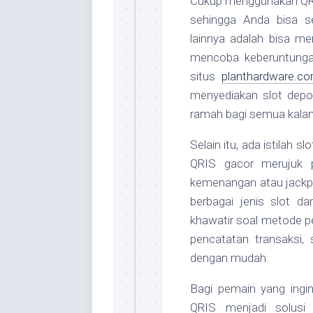
Cukup menggunakan QRIS
sehingga Anda bisa s
lainnya adalah bisa me
mencoba keberuntunga
situs
planthardware.co
menyediakan slot depo
ramah bagi semua kala
Selain itu, ada istilah s
QRIS gacor merujuk 
kemenangan atau jackp
berbagai jenis slot 
khawatir soal metode 
pencatatan transaksi, 
dengan mudah.
Bagi pemain yang ingi
QRIS menjadi solusi