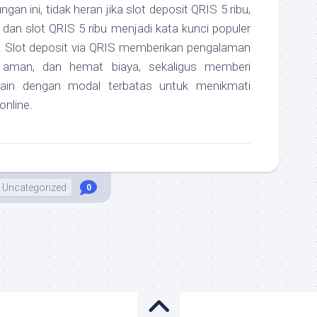
an ini, tidak heran jika slot deposit QRIS 5 ribu,
 dan slot QRIS 5 ribu menjadi kata kunci populer
t. Slot deposit via QRIS memberikan pengalaman
, aman, dan hemat biaya, sekaligus memberi
ain dengan modal terbatas untuk menikmati
online.
Uncategorized
0