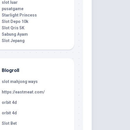
slot luar
pusatgame
Starlight Princess
Slot Depo 10k
Slot Qris 5K
Sabung Ayam
Slot Jepang
Blogroll
slot mahjong ways
https://eastmeat.com/
orbit 4d
orbit 4d
Slot Bet