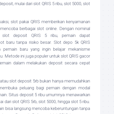
osit, mulai dari slot QRIS 5 ribu, slot 5000, slot
saksi, slot pakai QRIS memberikan kenyamanan
 mencoba berbagai slot online. Dengan nominal
ti slot deposit QRIS 5 ribu, pemain dapat
lot baru tanpa risiko besar. Slot depo 5k QRIS
h pemain baru yang ingin belajar mekanisme
lu. Metode ini juga populer untuk slot QRIS gacor
main dalam melakukan deposit secara cepat
 atau slot deposit 5rb bukan hanya memudahkan
ga membuka peluang bagi pemain dengan modal
rmain. Situs deposit 5 ribu umumnya menawarkan
ai dari slot QRIS 5rb, slot 5000, hingga slot 5 ribu.
ain bisa langsung mencoba keberuntungan tanpa