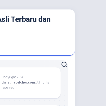
sli Terbaru dan
Copyright 2026
christinabelcher.com
. All rights
reserved