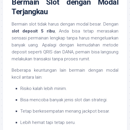
Bermain Slot dengan Modal
Terjangkau
Bermain slot tidak harus dengan modal besar. Dengan
slot deposit 5 ribu
, Anda bisa tetap merasakan
sensasi permainan lengkap tanpa harus mengeluarkan
banyak uang. Apalagi dengan kemudahan metode
deposit seperti QRIS dan DANA, pemain bisa langsung
melakukan transaksi tanpa proses rumit.
Beberapa keuntungan lain bermain dengan modal
kecil antara lain:
Risiko kalah lebih minim.
Bisa mencoba banyak jenis slot dan strategi.
Tetap berkesempatan menang jackpot besar.
Lebih hemat tapi tetap seru.