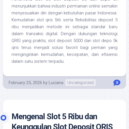
menunjukkan bahwa industri permainan online semakin
menyesuaikan diri dengan kebutuhan pasar Indonesia.
Kemudahan slot qris 5rb serta fleksibilitas deposit 5
ribu menjadikan metode ini sebagai standar baru
dalam transaksi digital. Dengan dukungan teknologi
QRIS yang praktis, slot deposit 5000 dan slot depo 5k
qris terus menjadi solusi favorit bagi pemain yang
menginginkan kemudahan, kecepatan, dan efisiensi
dalam satu sistem terpadu.
February 25, 2026
by
Luciana
Uncategorized
0
Mengenal Slot 5 Ribu dan
Keunggulan Slot Deposit QRIS