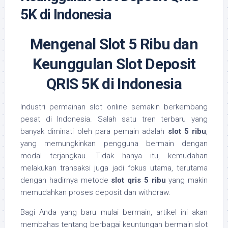
5K di Indonesia
Mengenal Slot 5 Ribu dan
Keunggulan Slot Deposit
QRIS 5K di Indonesia
Industri permainan slot online semakin berkembang
pesat di Indonesia. Salah satu tren terbaru yang
banyak diminati oleh para pemain adalah
slot 5 ribu
,
yang memungkinkan pengguna bermain dengan
modal terjangkau. Tidak hanya itu, kemudahan
melakukan transaksi juga jadi fokus utama, terutama
dengan hadirnya metode
slot qris 5 ribu
yang makin
memudahkan proses deposit dan withdraw.
Bagi Anda yang baru mulai bermain, artikel ini akan
membahas tentang berbagai keuntungan bermain slot