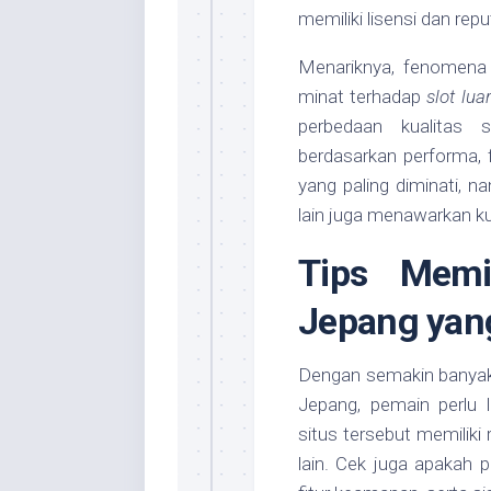
memiliki lisensi dan repu
Menariknya, fenomena
minat terhadap
slot lua
perbedaan kualitas 
berdasarkan performa, 
yang paling diminati, 
lain juga menawarkan kua
Tips Memi
Jepang yan
Dengan semakin banyak
Jepang, pemain perlu l
situs tersebut memiliki 
lain. Cek juga apakah p