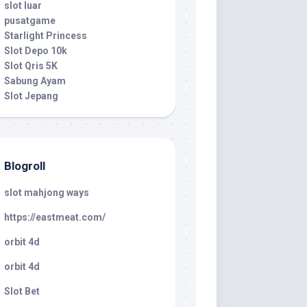
slot luar
pusatgame
Starlight Princess
Slot Depo 10k
Slot Qris 5K
Sabung Ayam
Slot Jepang
Blogroll
slot mahjong ways
https://eastmeat.com/
orbit 4d
orbit 4d
Slot Bet