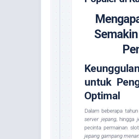
Mengapa
Semakin 
Pem
Keunggula
untuk Pen
Optimal
Dalam beberapa tahun te
server jepang
, hingga
pecinta permainan sl
jepang gampang mena