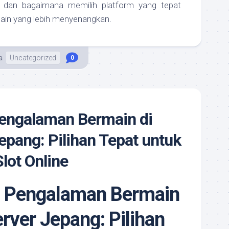
i dan bagaimana memilih platform yang tepat
ain yang lebih menyenangkan.
a
Uncategorized
0
engalaman Bermain di
Jepang: Pilihan Tepat untuk
lot Online
 Pengalaman Bermain
erver Jepang: Pilihan