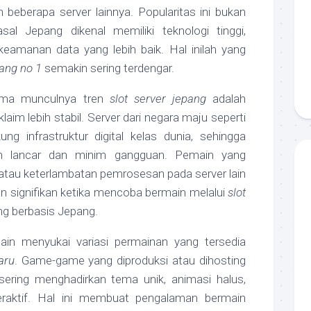
an beberapa server lainnya. Popularitas ini bukan
sal Jepang dikenal memiliki teknologi tinggi,
keamanan data yang lebih baik. Hal inilah yang
pang no 1
semakin sering terdengar.
ama munculnya tren
slot server jepang
adalah
klaim lebih stabil. Server dari negara maju seperti
ng infrastruktur digital kelas dunia, sehingga
ih lancar dan minim gangguan. Pemain yang
 atau keterlambatan pemrosesan pada server lain
n signifikan ketika mencoba bermain melalui
slot
g berbasis Jepang.
main menyukai variasi permainan yang tersedia
aru
. Game-game yang diproduksi atau dihosting
sering menghadirkan tema unik, animasi halus,
teraktif. Hal ini membuat pengalaman bermain