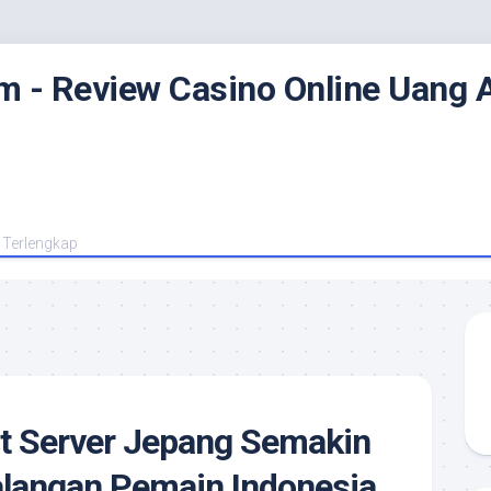
m - Review Casino Online Uang A
 Terlengkap
t Server Jepang Semakin
alangan Pemain Indonesia