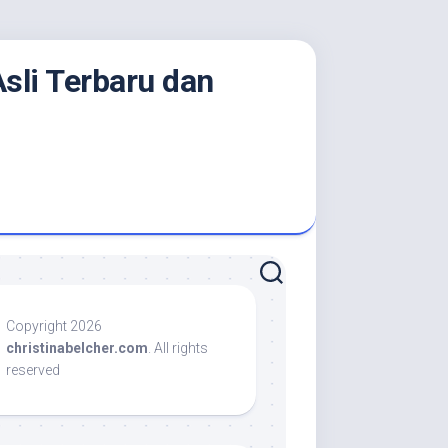
sli Terbaru dan
Copyright 2026
christinabelcher.com
. All rights
reserved