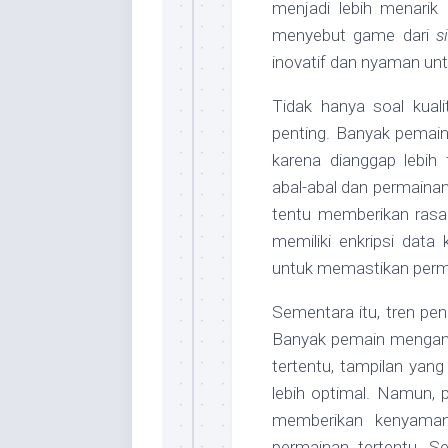
menjadi lebih menari
menyebut game dari
s
inovatif dan nyaman unt
Tidak hanya soal kuali
penting. Banyak pemai
karena dianggap lebih
abal-abal dan permainan
tentu memberikan rasa 
memiliki enkripsi data 
untuk memastikan perma
Sementara itu, tren p
Banyak pemain mengang
tertentu, tampilan yan
lebih optimal. Namun, 
memberikan kenyaman
permainan tertentu. S