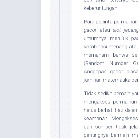
keberuntungan.
Para pecinta permainan 
gacor
atau
slot jepan
umumnya merujuk pada
kombinasi menang atau 
memahami bahwa seti
(Random Number Gen
Anggapan gacor bias
jaminan matematika pe
Tidak sedikit pemain y
mengakses permainan 
harus berhati-hati dalam
keamanan. Mengakses s
dari sumber tidak je
pentingnya bermain me