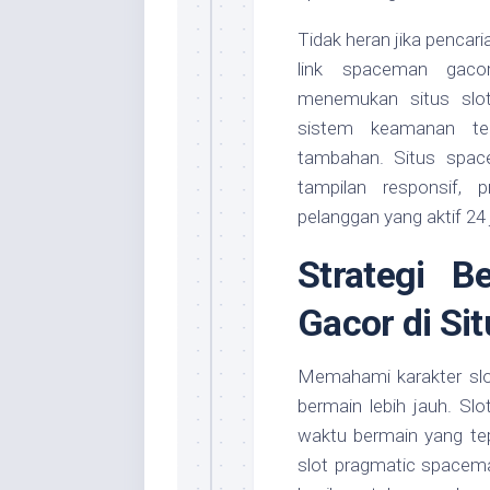
Tidak heran jika pencari
link spaceman gaco
menemukan situs slo
sistem keamanan te
tambahan. Situs spac
tampilan responsif, 
pelanggan yang aktif 24
Strategi 
Gacor di Si
Memahami karakter sl
bermain lebih jauh. Sl
waktu bermain yang te
slot pragmatic spacem