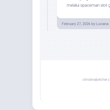
melalui spaceman slot g
February 27, 2026
by
Luciana
christinabelcher.