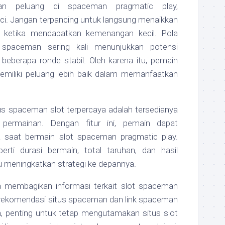
an peluang di spaceman pragmatic play,
nci. Jangan terpancing untuk langsung menaikkan
s ketika mendapatkan kemenangan kecil. Pola
 spaceman sering kali menunjukkan potensi
h beberapa ronde stabil. Oleh karena itu, pemain
emiliki peluang lebih baik dalam memanfaatkan
tus spaceman slot terpercaya adalah tersedianya
at permainan. Dengan fitur ini, pemain dapat
 saat bermain slot spaceman pragmatic play.
erti durasi bermain, total taruhan, dan hasil
eningkatkan strategi ke depannya.
 membagikan informasi terkait slot spaceman
uk rekomendasi situs spaceman dan link spaceman
n, penting untuk tetap mengutamakan situs slot