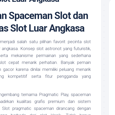
n Spaceman Slot dan
as Slot Luar Angkasa
enjadi salah satu pilihan favorit pecinta slot
r angkasa. Konsep slot astronot yang futuristik,
 serta mekanisme permainan yang sederhana
ot cepat menarik perhatian. Banyak pemain
gacor karena dinilai memiliki peluang menarik
ang kompetitif serta fitur pengganda yang
pengembang ternama
Pragmatic Play
, spaceman
adirkan kualitas grafis premium dan sistem
l. Slot pragmatic spaceman dirancang dengan