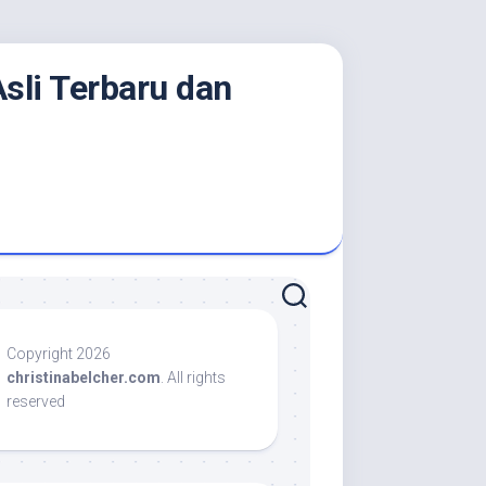
sli Terbaru dan
Copyright 2026
christinabelcher.com
. All rights
reserved