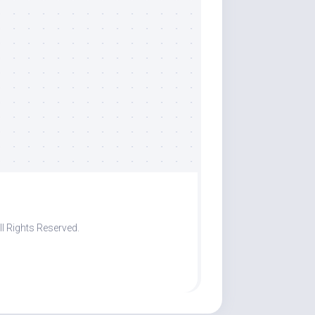
l Rights Reserved.