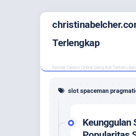
Skip
christinabelcher.co
to
content
Terlengkap
Review Casino Online Uang Asli Terbaru dan
slot spaceman pragmati
Keunggulan 
Popularitas 