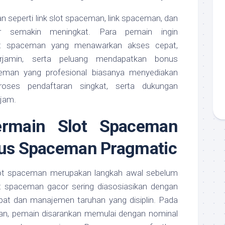
an seperti link slot spaceman, link spaceman, dan
r semakin meningkat. Para pemain ingin
t spaceman yang menawarkan akses cepat,
rjamin, serta peluang mendapatkan bonus
eman yang profesional biasanya menyediakan
proses pendaftaran singkat, serta dukungan
 jam.
Bermain Slot Spaceman
tus Spaceman Pragmatic
ot spaceman merupakan langkah awal sebelum
ot spaceman gacor sering diasosiasikan dengan
pat dan manajemen taruhan yang disiplin. Pada
an, pemain disarankan memulai dengan nominal