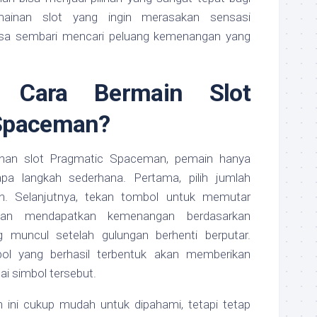
ainan slot yang ingin merasakan sensasi
asa sembari mencari peluang kemenangan yang
a Cara Bermain Slot
Spaceman?
nan slot Pragmatic Spaceman, pemain hanya
apa langkah sederhana. Pertama, pilih jumlah
an. Selanjutnya, tekan tombol untuk memutar
kan mendapatkan kemenangan berdasarkan
 muncul setelah gulungan berhenti berputar.
bol yang berhasil terbentuk akan memberikan
ai simbol tersebut.
 ini cukup mudah untuk dipahami, tetapi tetap