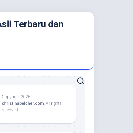
sli Terbaru dan
Copyright 2026
christinabelcher.com
. All rights
reserved