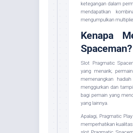
ketegangan dalam perm
mendapatkan kombin
mengumpulkan multiplie
Kenapa Me
Spaceman?
Slot Pragmatic Space
yang menarik; permai
memenangkan hadiah 
menggiurkan dan tampil
bagi pemain yang menc
yang lainnya.
Apalagi, Pragmatic Pla
memperhatikan kualitas d
slot Pragmatic Spacema