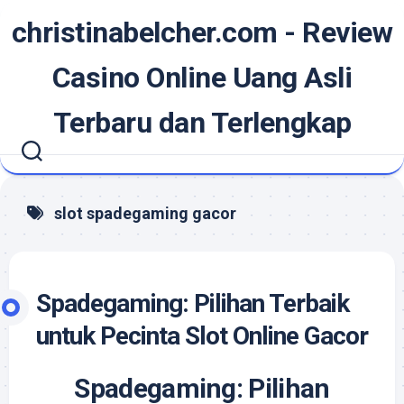
Skip
christinabelcher.com - Review
to
content
Casino Online Uang Asli
Terbaru dan Terlengkap
slot spadegaming gacor
Spadegaming: Pilihan Terbaik
untuk Pecinta Slot Online Gacor
Spadegaming: Pilihan