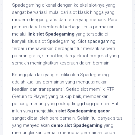
Spadegaming dikenal dengan koleksi slot-nya yang
sangat bervariasi, mulai dari slot klasik hingga yang
modern dengan grafis dan tema yang menarik. Para
pemain dapat menikmati berbagai jenis permainan
melalui
link slot Spadegaming
yang tersedia di
banyak situs slot Spadegaming. Slot
spadegaming
terbaru menawarkan berbagai fitur menarik seperti
putaran gratis, simbol liar, dan jackpot progresif yang
semakin meningkatkan keseruan dalam bermain.
Keunggulan lain yang dimiliki oleh Spadegaming
adalah kualitas permainan yang mengutamakan
keadilan dan transparansi. Setiap slot memiliki RTP
(Return to Player) yang cukup baik, memberikan
peluang menang yang cukup tinggi bagi pemain. Hal
inilah yang menjadikan
slot Spadegaming gacor
sangat dicari oleh para pemain. Selain itu, banyak situs
yang menyediakan
demo slot Spadegaming
yang
memungkinkan pemain mencoba permainan tanpa