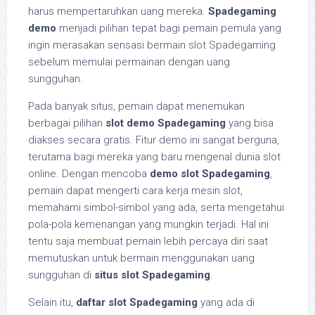
harus mempertaruhkan uang mereka.
Spadegaming
demo
menjadi pilihan tepat bagi pemain pemula yang
ingin merasakan sensasi bermain slot Spadegaming
sebelum memulai permainan dengan uang
sungguhan.
Pada banyak situs, pemain dapat menemukan
berbagai pilihan
slot demo Spadegaming
yang bisa
diakses secara gratis. Fitur demo ini sangat berguna,
terutama bagi mereka yang baru mengenal dunia slot
online. Dengan mencoba
demo slot Spadegaming
,
pemain dapat mengerti cara kerja mesin slot,
memahami simbol-simbol yang ada, serta mengetahui
pola-pola kemenangan yang mungkin terjadi. Hal ini
tentu saja membuat pemain lebih percaya diri saat
memutuskan untuk bermain menggunakan uang
sungguhan di
situs slot Spadegaming
.
Selain itu,
daftar slot Spadegaming
yang ada di