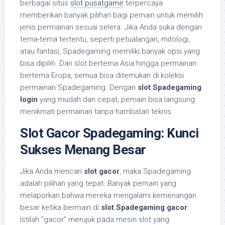
berbagai situs
slot pusatgame
terpercaya
memberikan banyak pilihan bagi pemain untuk memilih
jenis permainan sesuai selera. Jika Anda suka dengan
tema-tema tertentu, seperti petualangan, mitologi,
atau fantasi, Spadegaming memiliki banyak opsi yang
bisa dipilih. Dari slot bertema Asia hingga permainan
bertema Eropa, semua bisa ditemukan di koleksi
permainan Spadegaming. Dengan
slot Spadegaming
login
yang mudah dan cepat, pemain bisa langsung
menikmati permainan tanpa hambatan teknis.
Slot Gacor Spadegaming: Kunci
Sukses Menang Besar
Jika Anda mencari
slot gacor
, maka Spadegaming
adalah pilihan yang tepat. Banyak pemain yang
melaporkan bahwa mereka mengalami kemenangan
besar ketika bermain di
slot Spadegaming gacor
.
Istilah “gacor” merujuk pada mesin slot yang