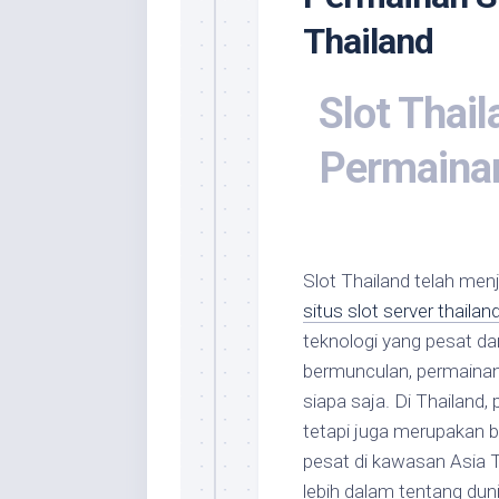
Thailand
Slot
Thail
Permain
Slot
Thailand
telah
menj
situs slot server thailan
teknologi
yang
pesat
d
bermunculan,
permaina
siapa
saja.
Di
Thailand,
tetapi
juga
merupakan
b
pesat
di
kawasan
Asia
lebih
dalam
tentang
dun