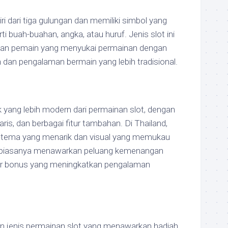
iri
dari
tiga
gulungan
dan
memiliki
simbol
yang
rti
buah-
buahan,
angka,
atau
huruf.
Jenis
slot
ini
gan
pemain
yang
menyukai
permainan
dengan
h
dan
pengalaman
bermain
yang
lebih
tradisional.
k
yang
lebih
modern
dari
permainan
slot,
dengan
aris,
dan
berbagai
fitur
tambahan.
Di
Thailand,
-
tema
yang
menarik
dan
visual
yang
memukau
biasanya
menawarkan
peluang
kemenangan
ur
bonus
yang
meningkatkan
pengalaman
an
jenis
permainan
slot
yang
menawarkan
hadiah