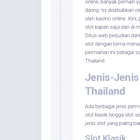
online,
banyak
pemain
y
daring.
Ini
disebabkan
o
oleh
kasino
online.
Kini,
slot
kapan
saja
dan
di
m
Situs
web
perjudian
dar
slot
dengan
tema
mena
permainan
ini
sebagai
s
Thailand.
Jenis-
Jeni
Thailand
Ada
berbagai
jenis
perm
slot
klasik
hingga
slot
v
jenis
slot
yang
paling
ba
Slot
Klasik