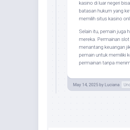
kasino
di
luar
negeri
bis
batasan
hukum
yang
ke
memilih
situs
kasino
on
Selain
itu,
pemain
juga
h
mereka.
Permainan
slo
menantang
keuangan
j
pemain
untuk
memiliki
k
permainan
tanpa
menim
May 14, 2025
by
Luciana
Unc