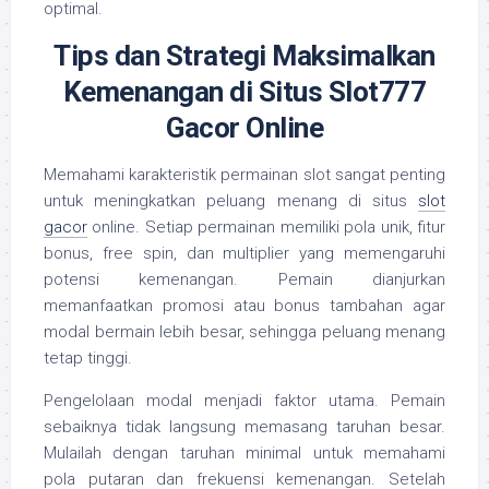
optimal.
Tips dan Strategi Maksimalkan
Kemenangan di Situs Slot777
Gacor Online
Memahami karakteristik permainan slot sangat penting
untuk meningkatkan peluang menang di situs
slot
gacor
online. Setiap permainan memiliki pola unik, fitur
bonus, free spin, dan multiplier yang memengaruhi
potensi kemenangan. Pemain dianjurkan
memanfaatkan promosi atau bonus tambahan agar
modal bermain lebih besar, sehingga peluang menang
tetap tinggi.
Pengelolaan modal menjadi faktor utama. Pemain
sebaiknya tidak langsung memasang taruhan besar.
Mulailah dengan taruhan minimal untuk memahami
pola putaran dan frekuensi kemenangan. Setelah