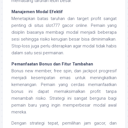
memasang taruhan lebih besar.
Manajemen Modal Efektif
Menetapkan batas taruhan dan target profit sangat
penting di situs slot777 gacor online. Pemain yang
disiplin biasanya membagi modal menjadi beberapa
sesi sehingga risiko kerugian besar bisa diminimalkan.
Stop-loss juga perlu diterapkan agar modal tidak habis
dalam satu sesi permainan.
Pemanfaatan Bonus dan Fitur Tambahan
Bonus new member, free spin, dan jackpot progresif
menjadi kesempatan emas untuk meningkatkan
kemenangan. Pemain yang cerdas memanfaatkan
bonus ini dapat memaksimalkan profit tanpa
menambah risiko. Strategi ini sangat berguna bagi
pemain baru yang ingin memperbesar modal awal
mereka.
Dengan strategi tepat, pemilihan jam gacor, dan