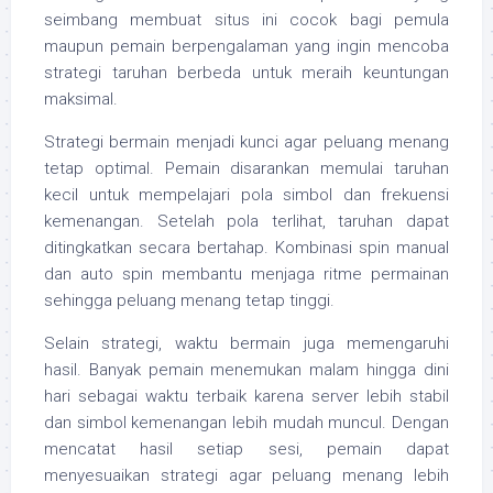
seimbang membuat situs ini cocok bagi pemula
maupun pemain berpengalaman yang ingin mencoba
strategi taruhan berbeda untuk meraih keuntungan
maksimal.
Strategi bermain menjadi kunci agar peluang menang
tetap optimal. Pemain disarankan memulai taruhan
kecil untuk mempelajari pola simbol dan frekuensi
kemenangan. Setelah pola terlihat, taruhan dapat
ditingkatkan secara bertahap. Kombinasi spin manual
dan auto spin membantu menjaga ritme permainan
sehingga peluang menang tetap tinggi.
Selain strategi, waktu bermain juga memengaruhi
hasil. Banyak pemain menemukan malam hingga dini
hari sebagai waktu terbaik karena server lebih stabil
dan simbol kemenangan lebih mudah muncul. Dengan
mencatat hasil setiap sesi, pemain dapat
menyesuaikan strategi agar peluang menang lebih