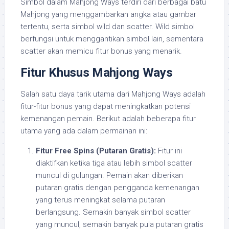
Simbol dalam Mahjong Ways terdiri dari berbagai batu
Mahjong yang menggambarkan angka atau gambar
tertentu, serta simbol wild dan scatter. Wild simbol
berfungsi untuk menggantikan simbol lain, sementara
scatter akan memicu fitur bonus yang menarik.
Fitur Khusus Mahjong Ways
Salah satu daya tarik utama dari Mahjong Ways adalah
fitur-fitur bonus yang dapat meningkatkan potensi
kemenangan pemain. Berikut adalah beberapa fitur
utama yang ada dalam permainan ini:
Fitur Free Spins (Putaran Gratis):
Fitur ini
diaktifkan ketika tiga atau lebih simbol scatter
muncul di gulungan. Pemain akan diberikan
putaran gratis dengan pengganda kemenangan
yang terus meningkat selama putaran
berlangsung. Semakin banyak simbol scatter
yang muncul, semakin banyak pula putaran gratis