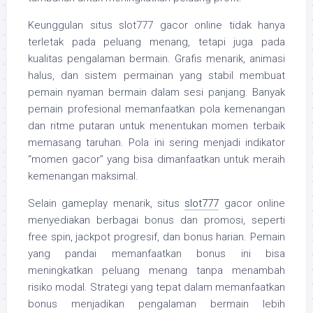
Keunggulan situs slot777 gacor online tidak hanya
terletak pada peluang menang, tetapi juga pada
kualitas pengalaman bermain. Grafis menarik, animasi
halus, dan sistem permainan yang stabil membuat
pemain nyaman bermain dalam sesi panjang. Banyak
pemain profesional memanfaatkan pola kemenangan
dan ritme putaran untuk menentukan momen terbaik
memasang taruhan. Pola ini sering menjadi indikator
“momen gacor” yang bisa dimanfaatkan untuk meraih
kemenangan maksimal.
Selain gameplay menarik, situs
slot777
gacor online
menyediakan berbagai bonus dan promosi, seperti
free spin, jackpot progresif, dan bonus harian. Pemain
yang pandai memanfaatkan bonus ini bisa
meningkatkan peluang menang tanpa menambah
risiko modal. Strategi yang tepat dalam memanfaatkan
bonus menjadikan pengalaman bermain lebih