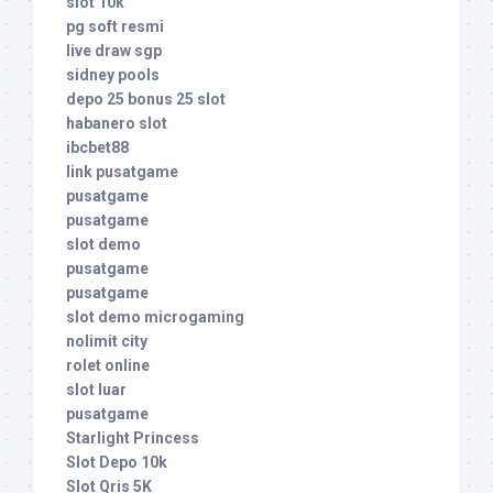
slot 10k
pg soft resmi
live draw sgp
sidney pools
depo 25 bonus 25 slot
habanero slot
ibcbet88
link pusatgame
pusatgame
pusatgame
slot demo
pusatgame
pusatgame
slot demo microgaming
nolimit city
rolet online
slot luar
pusatgame
Starlight Princess
Slot Depo 10k
Slot Qris 5K