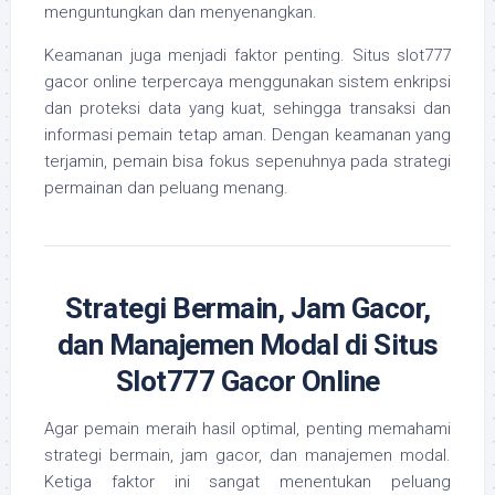
menguntungkan dan menyenangkan.
Keamanan juga menjadi faktor penting. Situs slot777
gacor online terpercaya menggunakan sistem enkripsi
dan proteksi data yang kuat, sehingga transaksi dan
informasi pemain tetap aman. Dengan keamanan yang
terjamin, pemain bisa fokus sepenuhnya pada strategi
permainan dan peluang menang.
Strategi Bermain, Jam Gacor,
dan Manajemen Modal di Situs
Slot777 Gacor Online
Agar pemain meraih hasil optimal, penting memahami
strategi bermain, jam gacor, dan manajemen modal.
Ketiga faktor ini sangat menentukan peluang