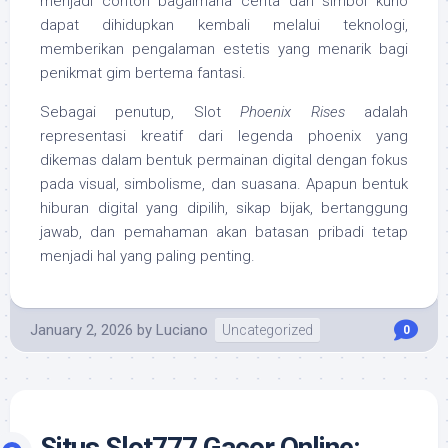
menjadi contoh bagaimana cerita dan simbol kuno
dapat dihidupkan kembali melalui teknologi,
memberikan pengalaman estetis yang menarik bagi
penikmat gim bertema fantasi.
Sebagai penutup, Slot
Phoenix Rises
adalah
representasi kreatif dari legenda phoenix yang
dikemas dalam bentuk permainan digital dengan fokus
pada visual, simbolisme, dan suasana. Apapun bentuk
hiburan digital yang dipilih, sikap bijak, bertanggung
jawab, dan pemahaman akan batasan pribadi tetap
menjadi hal yang paling penting.
January 2, 2026
by
Luciano
Uncategorized
0
Situs Slot777 Gacor Online: