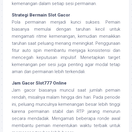
kemenangan dalam setiap sesi permainan.
Strategi Bermain Slot Gacor
Pola permainan menjadi kunci sukses. Pemain
biasanya memulai dengan taruhan kecil untuk
mengamati ritme kemenangan, kemudian menaikkan
taruhan saat peluang menang meningkat. Penggunaan
fitur auto spin membantu menjaga konsistensi dan
mencegah keputusan impulsif. Menetapkan target
kemenangan per sesi juga penting agar modal tetap
aman dan permainan lebih terkendali.
Jam Gacor Slot777 Online
Jam gacor biasanya muncul saat jumlah pemain
rendah, misalnya malam hingga dini hari. Pada periode
ini, peluang munculnya kemenangan besar lebih tinggi
karena permainan stabil dan RTP jarang menurun
secara mendadak. Mengamati beberapa ronde awal
membantu pemain menentukan waktu terbaik untuk