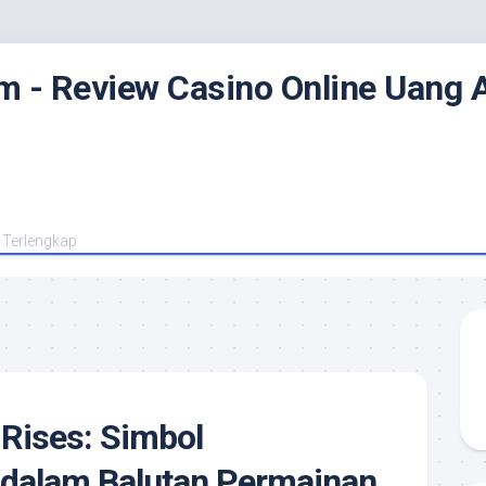
m - Review Casino Online Uang A
 Terlengkap
 Rises: Simbol
 dalam Balutan Permainan