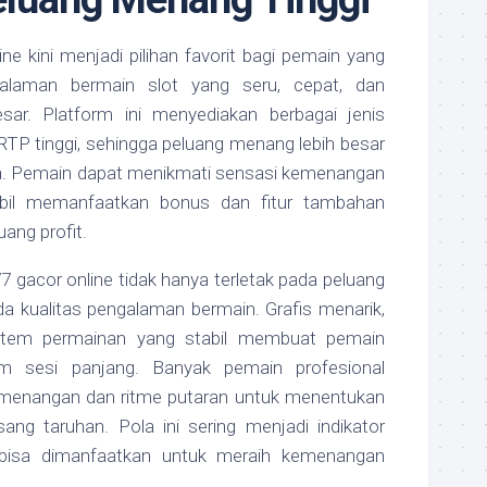
ine kini menjadi pilihan favorit bagi pemain yang
alaman bermain slot yang seru, cepat, dan
ar. Platform ini menyediakan berbagai jenis
RTP tinggi, sehingga peluang menang lebih besar
sa. Pemain dapat menikmati sensasi kemenangan
bil memanfaatkan bonus dan fitur tambahan
ang profit.
7 gacor online tidak hanya terletak pada peluang
da kualitas pengalaman bermain. Grafis menarik,
istem permainan yang stabil membuat pemain
m sesi panjang. Banyak pemain profesional
menangan dan ritme putaran untuk menentukan
g taruhan. Pola ini sering menjadi indikator
bisa dimanfaatkan untuk meraih kemenangan