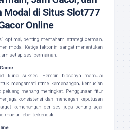
Modal di Situs Slot777
Gacor Online
il optimal, penting memahami strategi bermain,
en modal. Ketiga faktor ini sangat menentukan
am setiap sesi permainan.
 Gacor
adi kunci sukses. Pemain biasanya memulai
 untuk mengamati ritme kemenangan, kemudian
t peluang menang meningkat. Penggunaan fitur
enjaga konsistensi dan mencegah keputusan
target kemenangan per sesi juga penting agar
rmainan lebih terkendali.
line