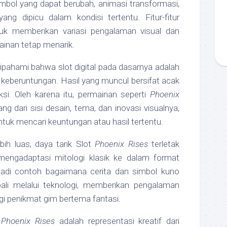
simbol yang dapat berubah, animasi transformasi,
ng dipicu dalam kondisi tertentu. Fitur-fitur
tuk memberikan variasi pengalaman visual dan
inan tetap menarik.
ipahami bahwa slot digital pada dasarnya adalah
 keberuntungan. Hasil yang muncul bersifat acak
ksi. Oleh karena itu, permainan seperti
Phoenix
g dari sisi desain, tema, dan inovasi visualnya,
tuk mencari keuntungan atau hasil tertentu.
ih luas, daya tarik Slot
Phoenix Rises
terletak
ngadaptasi mitologi klasik ke dalam format
njadi contoh bagaimana cerita dan simbol kuno
ali melalui teknologi, memberikan pengalaman
gi penikmat gim bertema fantasi.
t
Phoenix Rises
adalah representasi kreatif dari