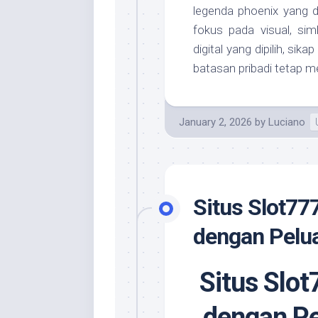
legenda phoenix yang 
fokus pada visual, si
digital yang dipilih, s
batasan pribadi tetap me
January 2, 2026
by
Luciano
Situs Slot777
dengan Pelu
Situs Slot
dengan Pe