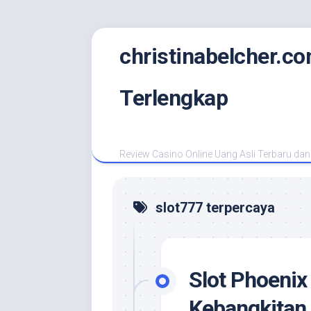
Skip
christinabelcher.co
to
content
Terlengkap
Review Casino Online Uang Asli Terbaru dan
slot777 terpercaya
Slot Phoenix
Kebangkitan