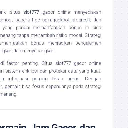
rik, situs
slot777
gacor online menyediakan
mosi, seperti free spin, jackpot progresif, dan
n yang pandai memanfaatkan bonus ini bisa
menang tanpa menambah risiko modal. Strategi
emanfaatkan bonus menjadikan pengalaman
ungkan dan menyenangkan.
 faktor penting. Situs slot777 gacor online
 sistem enkripsi dan proteksi data yang kuat,
dan informasi pemain tetap aman. Dengan
n, pemain bisa fokus sepenuhnya pada strategi
 menang.
ermain, Jam Gacor, dan