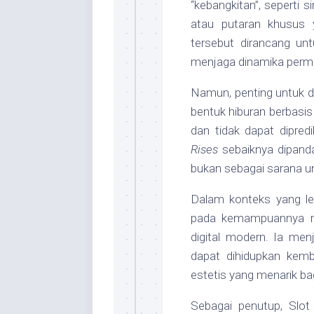
“kebangkitan”, seperti 
atau putaran khusus ya
tersebut dirancang un
menjaga dinamika perma
Namun, penting untuk d
bentuk hiburan berbasis
dan tidak dapat dipredi
Rises
sebaiknya dipandan
bukan sebagai sarana un
Dalam konteks yang leb
pada kemampuannya me
digital modern. Ia me
dapat dihidupkan kemb
estetis yang menarik ba
Sebagai penutup, Slo