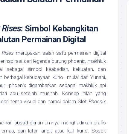
 Rises
: Simbol Kebangkitan
lutan Permainan Digital
 Rises
merupakan salah satu permainan digital
erinspirasi dari legenda burung phoenix, makhluk
nal sebagai simbol keabadian, kekuatan, dan
am berbagai kebudayaan kuno—mulai dari Yunani,
mur—phoenix digambarkan sebagai makhluk api
dari abu setelah musnah. Konsep inilah yang
dari tema visual dan narasi dalam Slot
Phoenix
rmainan
pusathoki
umumnya menghadirkan grafis
 emas, dan latar langit atau kuil kuno. Sosok