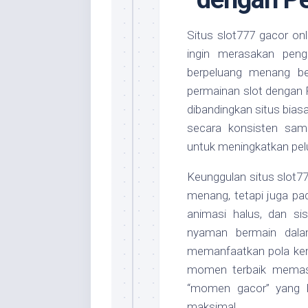
Situs slot777 gacor onl
ingin merasakan peng
berpeluang menang bes
permainan slot dengan 
dibandingkan situs bia
secara konsisten sam
untuk meningkatkan pelu
Keunggulan situs slot77
menang, tetapi juga pa
animasi halus, dan s
nyaman bermain dala
memanfaatkan pola ke
momen terbaik memasan
“momen gacor” yang 
maksimal.