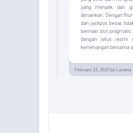
yang menarik dan g
dimainkan. Dengan fitur
dan jackpot besar, tid
bermain slot pragmatic
dengan situs resmi 
kemenangan bersama as
February 22, 2025
by
Luciana