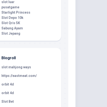
slot luar
pusatgame
Starlight Princess
Slot Depo 10k
Slot Qris 5K
Sabung Ayam
Slot Jepang
Blogroll
slot mahjong ways
https://eastmeat.com/
orbit 4d
orbit 4d
Slot Bet