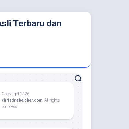
sli Terbaru dan
Copyright 2026
christinabelcher.com
. All rights
reserved