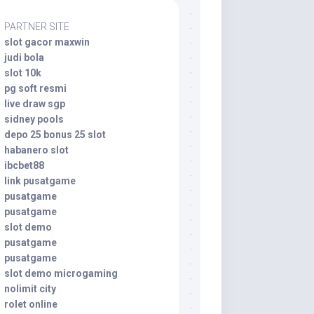
PARTNER SITE
slot gacor maxwin
judi bola
slot 10k
pg soft resmi
live draw sgp
sidney pools
depo 25 bonus 25 slot
habanero slot
ibcbet88
link pusatgame
pusatgame
pusatgame
slot demo
pusatgame
pusatgame
slot demo microgaming
nolimit city
rolet online