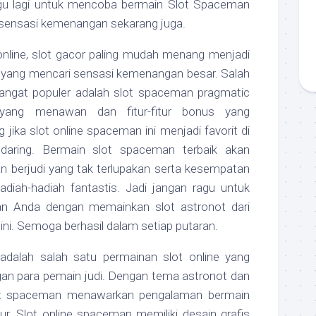
ragu lagi untuk mencoba bermain Slot Spaceman
sensasi kemenangan sekarang juga.
online, slot gacor paling mudah menang menjadi
 yang mencari sensasi kemenangan besar. Salah
angat populer adalah slot spaceman pragmatic
 yang menawan dan fitur-fitur bonus yang
 jika slot online spaceman ini menjadi favorit di
 daring. Bermain slot spaceman terbaik akan
 berjudi yang tak terlupakan serta kesempatan
iah-hadiah fantastis. Jadi jangan ragu untuk
n Anda dengan memainkan slot astronot dari
 ini. Semoga berhasil dalam setiap putaran.
dalah salah satu permainan slot online yang
ngan para pemain judi. Dengan tema astronot dan
slot spaceman menawarkan pengalaman bermain
r. Slot online spaceman memiliki desain grafis