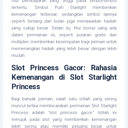
fitur pembayaran yang tinggi pada simbol-simbol
tertentu. Simbol Putri Starlight memberikan
kemenangan terbesar, sedangkan simbol lainnya
seperti bintang dan bulan juga menawarkan hadiah
yang cukup besar. Selain itu, fitur bonus yang ada
dalam permainan ini, seperti putaran gratis dan
multiplier, memberikan kesempatan bagi pemain untuk
memenangkan hadiah yang lebih besar dengan lebih
mudah.
Slot Princess Gacor: Rahasia
Kemenangan di Slot Starlight
Princess
Bagi banyak pemain, salah satu istilah yang sering
muncul ketika membicarakan permainan Slot Starlight
Princess adalah “slot princess gacor.” Istilah ini
merujuk pada slot yang memberikan kemenangan
lebih sering atau memiliki peluang besar untuk