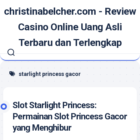
Skip
christinabelcher.com - Review
to
content
Casino Online Uang Asli
Terbaru dan Terlengkap
starlight princess gacor
Slot Starlight Princess:
Permainan Slot Princess Gacor
yang Menghibur