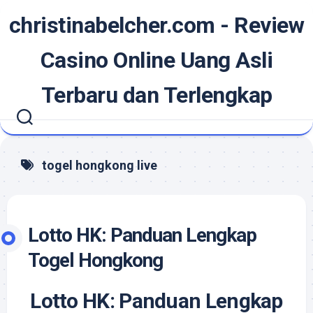
Skip
christinabelcher.com - Review
to
content
Casino Online Uang Asli
Terbaru dan Terlengkap
togel hongkong live
Lotto HK: Panduan Lengkap
Togel Hongkong
Lotto HK: Panduan Lengkap