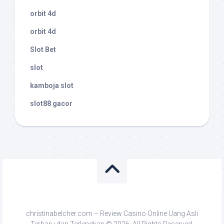
orbit 4d
orbit 4d
Slot Bet
slot
kamboja slot
slot88 gacor
christinabelcher.com – Review Casino Online Uang Asli