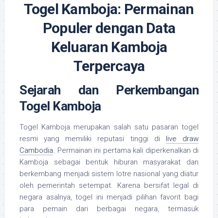
Togel Kamboja: Permainan
Populer dengan Data
Keluaran Kamboja
Terpercaya
Sejarah dan Perkembangan
Togel Kamboja
Togel Kamboja merupakan salah satu pasaran togel
resmi yang memiliki reputasi tinggi di
live draw
Cambodia
. Permainan ini pertama kali diperkenalkan di
Kamboja sebagai bentuk hiburan masyarakat dan
berkembang menjadi sistem lotre nasional yang diatur
oleh pemerintah setempat. Karena bersifat legal di
negara asalnya, togel ini menjadi pilihan favorit bagi
para pemain dari berbagai negara, termasuk