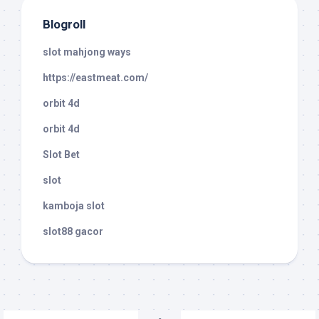
Blogroll
slot mahjong ways
https://eastmeat.com/
orbit 4d
orbit 4d
Slot Bet
slot
kamboja slot
slot88 gacor