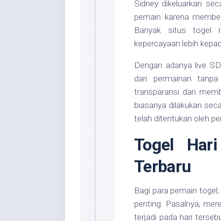
Sidney dikeluarkan seca
pemain karena memberi
Banyak situs togel 
kepercayaan lebih kepa
Dengan adanya live SD
dari permainan tanp
transparansi dan memb
biasanya dilakukan seca
telah ditentukan oleh p
Togel Har
Terbaru
Bagi para pemain togel,
penting. Pasalnya, mer
terjadi pada hari terse