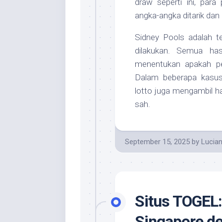
draw seperti ini, par
angka-angka ditarik da
Sidney Pools adalah t
dilakukan. Semua has
menentukan apakah pe
Dalam beberapa kasus,
lotto juga mengambil h
sah.
September 15, 2025
by
Lucia
Situs TOGEL:
Singapore d