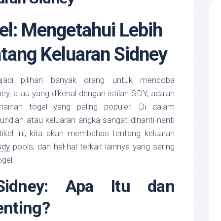
el: Mengetahui Lebih
tang Keluaran Sidney
njadi pilihan banyak orang untuk mencoba
ey, atau yang dikenal dengan istilah SDY, adalah
mainan togel yang paling populer. Di dalam
i undian atau keluaran angka sangat dinanti-nanti
ikel ini, kita akan membahas tentang keluaran
sdy
pools, dan hal-hal terkait lainnya yang sering
gel.
Sidney: Apa Itu dan
nting?