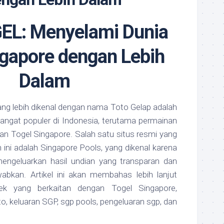
GEL: Menyelami Dunia
ngapore dengan Lebih
Dalam
ang lebih dikenal dengan nama Toto Gelap adalah
sangat populer di Indonesia, terutama permainan
n Togel Singapore. Salah satu situs resmi yang
ini adalah Singapore Pools, yang dikenal karena
ngeluarkan hasil undian yang transparan dan
abkan. Artikel ini akan membahas lebih lanjut
ek yang berkaitan dengan Togel Singapore,
, keluaran SGP, sgp pools, pengeluaran sgp, dan