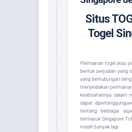
Situs TO
Togel Si
Permainan togel atau y
bentuk perjudian yang 
yang berhubungan denga
menyediakan permainan 
keabsahannya dalam me
dapat dipertanggungjaw
tentang berbagai asp
termasuk Singapore Toto
masih banyak lagi.