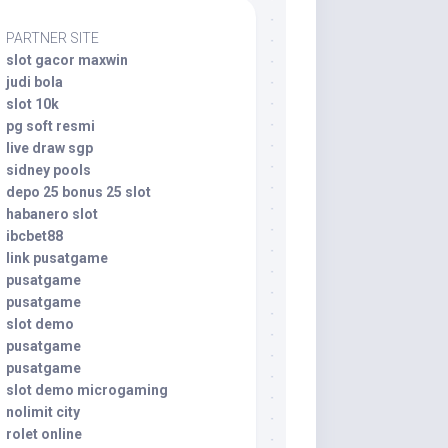
PARTNER SITE
slot gacor maxwin
judi bola
slot 10k
pg soft resmi
live draw sgp
sidney pools
depo 25 bonus 25 slot
habanero slot
ibcbet88
link pusatgame
pusatgame
pusatgame
slot demo
pusatgame
pusatgame
slot demo microgaming
nolimit city
rolet online