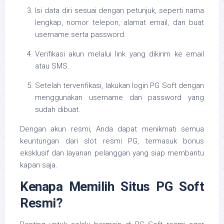
Isi data diri sesuai dengan petunjuk, seperti nama
lengkap, nomor telepon, alamat email, dan buat
username serta password.
Verifikasi akun melalui link yang dikirim ke email
atau SMS.
Setelah terverifikasi, lakukan login PG Soft dengan
menggunakan username dan password yang
sudah dibuat.
Dengan akun resmi, Anda dapat menikmati semua
keuntungan dari slot resmi PG, termasuk bonus
eksklusif dan layanan pelanggan yang siap membantu
kapan saja.
Kenapa Memilih Situs PG Soft
Resmi?