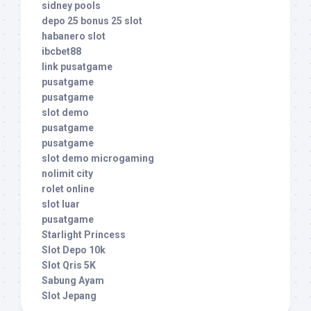
sidney pools
depo 25 bonus 25 slot
habanero slot
ibcbet88
link pusatgame
pusatgame
pusatgame
slot demo
pusatgame
pusatgame
slot demo microgaming
nolimit city
rolet online
slot luar
pusatgame
Starlight Princess
Slot Depo 10k
Slot Qris 5K
Sabung Ayam
Slot Jepang