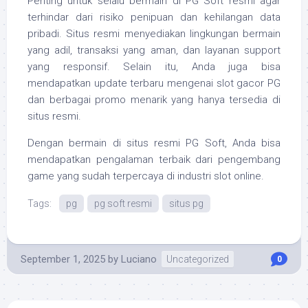
Penting untuk selalu bermain di PG Soft resmi agar
terhindar dari risiko penipuan dan kehilangan data
pribadi. Situs resmi menyediakan lingkungan bermain
yang adil, transaksi yang aman, dan layanan support
yang responsif. Selain itu, Anda juga bisa
mendapatkan update terbaru mengenai slot gacor PG
dan berbagai promo menarik yang hanya tersedia di
situs resmi.
Dengan bermain di situs resmi PG Soft, Anda bisa
mendapatkan pengalaman terbaik dari pengembang
game yang sudah terpercaya di industri slot online.
Tags:
pg
pg soft resmi
situs pg
September 1, 2025
by
Luciano
Uncategorized
0