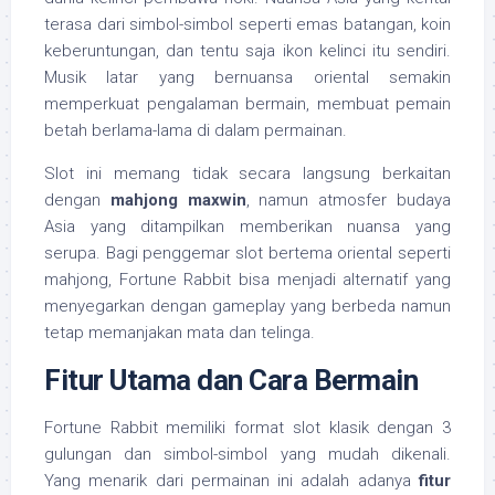
terasa dari simbol-simbol seperti emas batangan, koin
keberuntungan, dan tentu saja ikon kelinci itu sendiri.
Musik latar yang bernuansa oriental semakin
memperkuat pengalaman bermain, membuat pemain
betah berlama-lama di dalam permainan.
Slot ini memang tidak secara langsung berkaitan
dengan
mahjong maxwin
, namun atmosfer budaya
Asia yang ditampilkan memberikan nuansa yang
serupa. Bagi penggemar slot bertema oriental seperti
mahjong, Fortune Rabbit bisa menjadi alternatif yang
menyegarkan dengan gameplay yang berbeda namun
tetap memanjakan mata dan telinga.
Fitur Utama dan Cara Bermain
Fortune Rabbit memiliki format slot klasik dengan 3
gulungan dan simbol-simbol yang mudah dikenali.
Yang menarik dari permainan ini adalah adanya
fitur