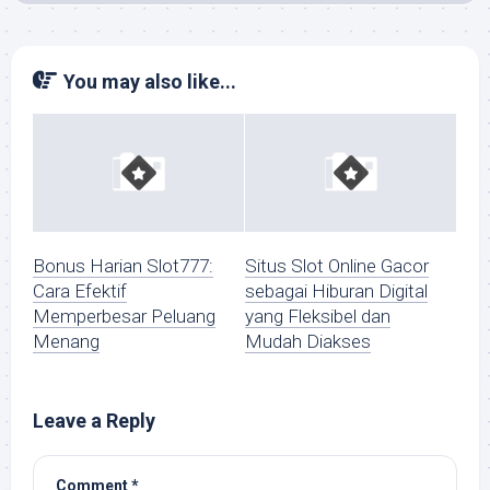
You may also like...
Bonus Harian Slot777:
Situs Slot Online Gacor
Cara Efektif
sebagai Hiburan Digital
Memperbesar Peluang
yang Fleksibel dan
Menang
Mudah Diakses
Leave a Reply
Comment
*