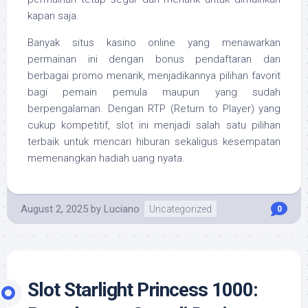
kapan saja.
Banyak situs kasino online yang menawarkan
permainan ini dengan bonus pendaftaran dan
berbagai promo menarik, menjadikannya pilihan favorit
bagi pemain pemula maupun yang sudah
berpengalaman. Dengan RTP (Return to Player) yang
cukup kompetitif, slot ini menjadi salah satu pilihan
terbaik untuk mencari hiburan sekaligus kesempatan
memenangkan hadiah uang nyata.
August 2, 2025
by
Luciano
Uncategorized
0
Slot Starlight Princess 1000: