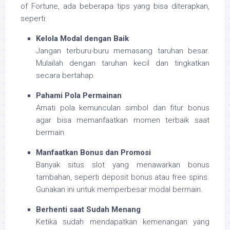
of Fortune, ada beberapa tips yang bisa diterapkan,
seperti:
Kelola Modal dengan Baik
Jangan terburu-buru memasang taruhan besar.
Mulailah dengan taruhan kecil dan tingkatkan
secara bertahap.
Pahami Pola Permainan
Amati pola kemunculan simbol dan fitur bonus
agar bisa memanfaatkan momen terbaik saat
bermain.
Manfaatkan Bonus dan Promosi
Banyak situs slot yang menawarkan bonus
tambahan, seperti deposit bonus atau free spins.
Gunakan ini untuk memperbesar modal bermain.
Berhenti saat Sudah Menang
Ketika sudah mendapatkan kemenangan yang