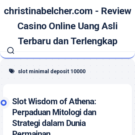
Skip
christinabelcher.com - Review
to
content
Casino Online Uang Asli
Terbaru dan Terlengkap
slot minimal deposit 10000
Slot Wisdom of Athena:
Perpaduan Mitologi dan
Strategi dalam Dunia
Permainan