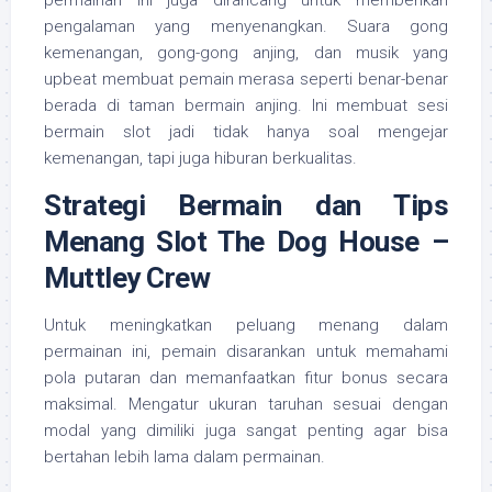
permainan ini juga dirancang untuk memberikan
pengalaman yang menyenangkan. Suara gong
kemenangan, gong-gong anjing, dan musik yang
upbeat membuat pemain merasa seperti benar-benar
berada di taman bermain anjing. Ini membuat sesi
bermain slot jadi tidak hanya soal mengejar
kemenangan, tapi juga hiburan berkualitas.
Strategi Bermain dan Tips
Menang Slot The Dog House –
Muttley Crew
Untuk meningkatkan peluang menang dalam
permainan ini, pemain disarankan untuk memahami
pola putaran dan memanfaatkan fitur bonus secara
maksimal. Mengatur ukuran taruhan sesuai dengan
modal yang dimiliki juga sangat penting agar bisa
bertahan lebih lama dalam permainan.