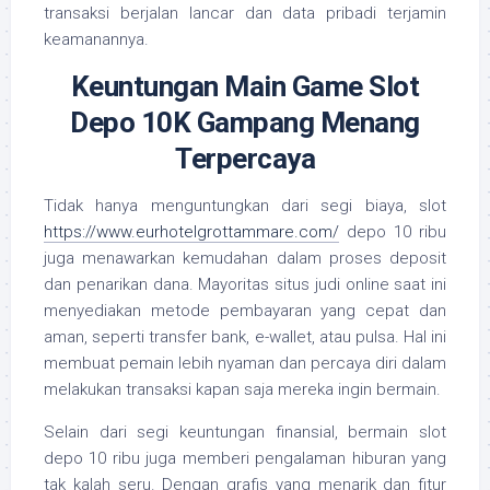
transaksi berjalan lancar dan data pribadi terjamin
keamanannya.
Keuntungan Main Game Slot
Depo 10K Gampang Menang
Terpercaya
Tidak hanya menguntungkan dari segi biaya, slot
https://www.eurhotelgrottammare.com/
depo 10 ribu
juga menawarkan kemudahan dalam proses deposit
dan penarikan dana. Mayoritas situs judi online saat ini
menyediakan metode pembayaran yang cepat dan
aman, seperti transfer bank, e-wallet, atau pulsa. Hal ini
membuat pemain lebih nyaman dan percaya diri dalam
melakukan transaksi kapan saja mereka ingin bermain.
Selain dari segi keuntungan finansial, bermain slot
depo 10 ribu juga memberi pengalaman hiburan yang
tak kalah seru. Dengan grafis yang menarik dan fitur