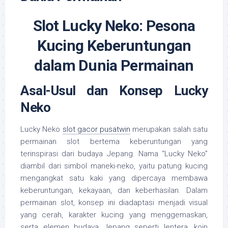
Slot Lucky Neko: Pesona
Kucing Keberuntungan
dalam Dunia Permainan
Asal-Usul dan Konsep Lucky
Neko
Lucky Neko
slot gacor pusatwin
merupakan salah satu
permainan slot bertema keberuntungan yang
terinspirasi dari budaya Jepang. Nama “Lucky Neko”
diambil dari simbol maneki-neko, yaitu patung kucing
mengangkat satu kaki yang dipercaya membawa
keberuntungan, kekayaan, dan keberhasilan. Dalam
permainan slot, konsep ini diadaptasi menjadi visual
yang cerah, karakter kucing yang menggemaskan,
serta elemen budaya Jepang seperti lentera, koin