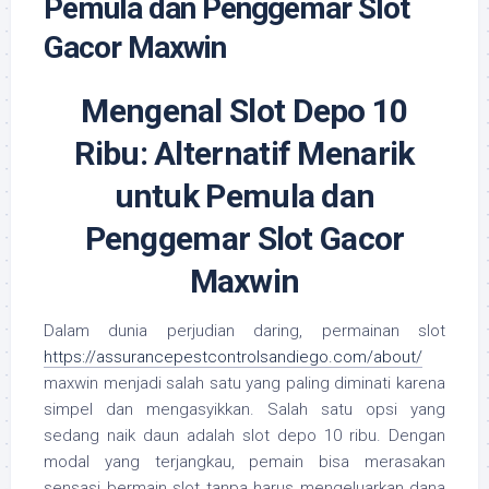
Pemula dan Penggemar Slot
Gacor Maxwin
Mengenal Slot Depo 10
Ribu: Alternatif Menarik
untuk Pemula dan
Penggemar Slot Gacor
Maxwin
Dalam dunia perjudian daring, permainan slot
https://assurancepestcontrolsandiego.com/about/
maxwin menjadi salah satu yang paling diminati karena
simpel dan mengasyikkan. Salah satu opsi yang
sedang naik daun adalah slot depo 10 ribu. Dengan
modal yang terjangkau, pemain bisa merasakan
sensasi bermain slot tanpa harus mengeluarkan dana