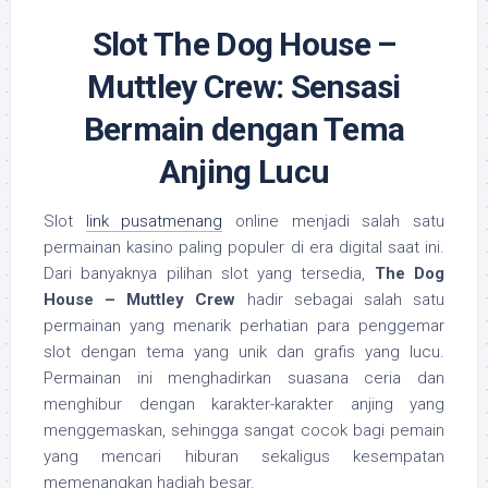
Slot The Dog House –
Muttley Crew: Sensasi
Bermain dengan Tema
Anjing Lucu
Slot
link pusatmenang
online menjadi salah satu
permainan kasino paling populer di era digital saat ini.
Dari banyaknya pilihan slot yang tersedia,
The Dog
House – Muttley Crew
hadir sebagai salah satu
permainan yang menarik perhatian para penggemar
slot dengan tema yang unik dan grafis yang lucu.
Permainan ini menghadirkan suasana ceria dan
menghibur dengan karakter-karakter anjing yang
menggemaskan, sehingga sangat cocok bagi pemain
yang mencari hiburan sekaligus kesempatan
memenangkan hadiah besar.