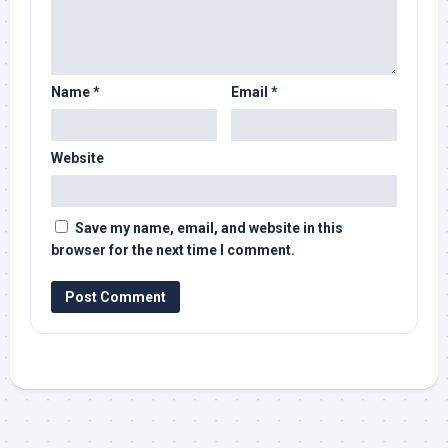
Name
*
Email
*
Website
Save my name, email, and website in this
browser for the next time I comment.