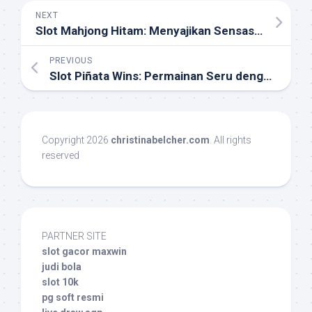
NEXT
Slot Mahjong Hitam: Menyajikan Sensasi Baru dalam Dunia Slot
PREVIOUS
Slot Piñata Wins: Permainan Seru dengan Hadiah Menarik
Copyright 2026
christinabelcher.com
. All rights
reserved
PARTNER SITE
slot gacor maxwin
judi bola
slot 10k
pg soft resmi