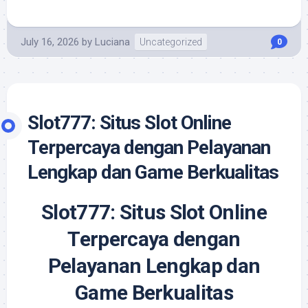
July 16, 2026
by
Luciana
Uncategorized
0
Slot777: Situs Slot Online
Terpercaya dengan Pelayanan
Lengkap dan Game Berkualitas
Slot777: Situs Slot Online
Terpercaya dengan
Pelayanan Lengkap dan
Game Berkualitas