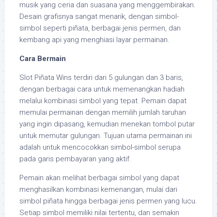
musik yang ceria dan suasana yang menggembirakan.
Desain grafisnya sangat menarik, dengan simbol-
simbol seperti piñata, berbagai jenis permen, dan
kembang api yang menghiasi layar permainan.
Cara Bermain
Slot Piñata Wins terdiri dari 5 gulungan dan 3 baris,
dengan berbagai cara untuk memenangkan hadiah
melalui kombinasi simbol yang tepat. Pemain dapat
memulai permainan dengan memilih jumlah taruhan
yang ingin dipasang, kemudian menekan tombol putar
untuk memutar gulungan. Tujuan utama permainan ini
adalah untuk mencocokkan simbol-simbol serupa
pada garis pembayaran yang aktif.
Pemain akan melihat berbagai simbol yang dapat
menghasilkan kombinasi kemenangan, mulai dari
simbol piñata hingga berbagai jenis permen yang lucu.
Setiap simbol memiliki nilai tertentu, dan semakin