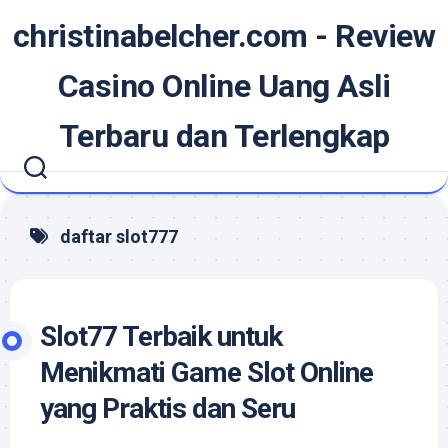
Skip
christinabelcher.com - Review
to
content
Casino Online Uang Asli
Terbaru dan Terlengkap
daftar slot777
Slot77 Terbaik untuk
Menikmati Game Slot Online
yang Praktis dan Seru