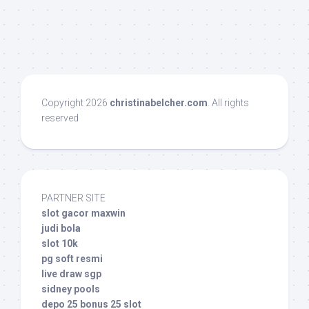
Copyright 2026
christinabelcher.com
. All rights
reserved
PARTNER SITE
slot gacor maxwin
judi bola
slot 10k
pg soft resmi
live draw sgp
sidney pools
depo 25 bonus 25 slot