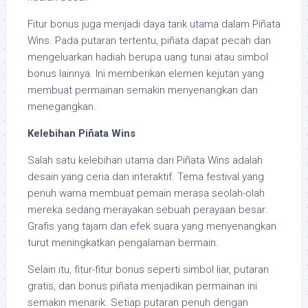
Fitur bonus juga menjadi daya tarik utama dalam Piñata
Wins. Pada putaran tertentu, piñata dapat pecah dan
mengeluarkan hadiah berupa uang tunai atau simbol
bonus lainnya. Ini memberikan elemen kejutan yang
membuat permainan semakin menyenangkan dan
menegangkan.
Kelebihan Piñata Wins
Salah satu kelebihan utama dari Piñata Wins adalah
desain yang ceria dan interaktif. Tema festival yang
penuh warna membuat pemain merasa seolah-olah
mereka sedang merayakan sebuah perayaan besar.
Grafis yang tajam dan efek suara yang menyenangkan
turut meningkatkan pengalaman bermain.
Selain itu, fitur-fitur bonus seperti simbol liar, putaran
gratis, dan bonus piñata menjadikan permainan ini
semakin menarik. Setiap putaran penuh dengan