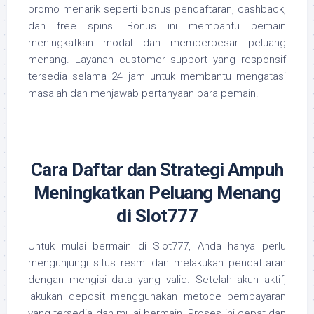
promo menarik seperti bonus pendaftaran, cashback,
dan free spins. Bonus ini membantu pemain
meningkatkan modal dan memperbesar peluang
menang. Layanan customer support yang responsif
tersedia selama 24 jam untuk membantu mengatasi
masalah dan menjawab pertanyaan para pemain.
Cara Daftar dan Strategi Ampuh
Meningkatkan Peluang Menang
di Slot777
Untuk mulai bermain di Slot777, Anda hanya perlu
mengunjungi situs resmi dan melakukan pendaftaran
dengan mengisi data yang valid. Setelah akun aktif,
lakukan deposit menggunakan metode pembayaran
yang tersedia dan mulai bermain. Proses ini cepat dan