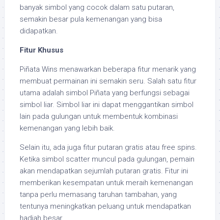
banyak simbol yang cocok dalam satu putaran,
semakin besar pula kemenangan yang bisa
didapatkan.
Fitur Khusus
Piñata Wins menawarkan beberapa fitur menarik yang
membuat permainan ini semakin seru. Salah satu fitur
utama adalah simbol Piñata yang berfungsi sebagai
simbol liar. Simbol liar ini dapat menggantikan simbol
lain pada gulungan untuk membentuk kombinasi
kemenangan yang lebih baik.
Selain itu, ada juga fitur putaran gratis atau free spins.
Ketika simbol scatter muncul pada gulungan, pemain
akan mendapatkan sejumlah putaran gratis. Fitur ini
memberikan kesempatan untuk meraih kemenangan
tanpa perlu memasang taruhan tambahan, yang
tentunya meningkatkan peluang untuk mendapatkan
hadiah besar.