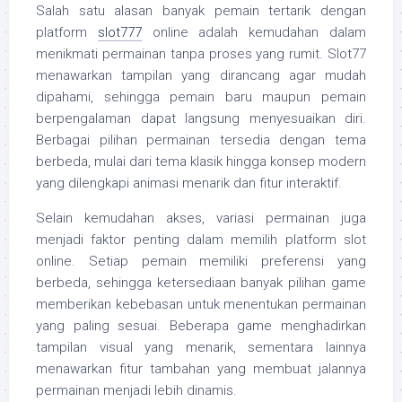
Salah satu alasan banyak pemain tertarik dengan
platform
slot777
online adalah kemudahan dalam
menikmati permainan tanpa proses yang rumit. Slot77
menawarkan tampilan yang dirancang agar mudah
dipahami, sehingga pemain baru maupun pemain
berpengalaman dapat langsung menyesuaikan diri.
Berbagai pilihan permainan tersedia dengan tema
berbeda, mulai dari tema klasik hingga konsep modern
yang dilengkapi animasi menarik dan fitur interaktif.
Selain kemudahan akses, variasi permainan juga
menjadi faktor penting dalam memilih platform slot
online. Setiap pemain memiliki preferensi yang
berbeda, sehingga ketersediaan banyak pilihan game
memberikan kebebasan untuk menentukan permainan
yang paling sesuai. Beberapa game menghadirkan
tampilan visual yang menarik, sementara lainnya
menawarkan fitur tambahan yang membuat jalannya
permainan menjadi lebih dinamis.