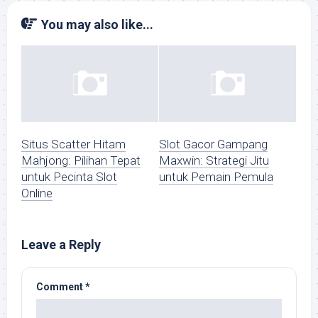
You may also like...
Situs Scatter Hitam
Slot Gacor Gampang
Mahjong: Pilihan Tepat
Maxwin: Strategi Jitu
untuk Pecinta Slot
untuk Pemain Pemula
Online
Leave a Reply
Comment
*