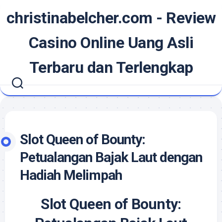
Skip
christinabelcher.com - Review
to
content
Casino Online Uang Asli
Terbaru dan Terlengkap
Slot Queen of Bounty:
Petualangan Bajak Laut dengan
Hadiah Melimpah
Slot Queen of Bounty: