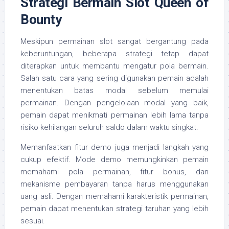
Strategi Bermain Slot Queen of
Bounty
Meskipun permainan slot sangat bergantung pada
keberuntungan, beberapa strategi tetap dapat
diterapkan untuk membantu mengatur pola bermain.
Salah satu cara yang sering digunakan pemain adalah
menentukan batas modal sebelum memulai
permainan. Dengan pengelolaan modal yang baik,
pemain dapat menikmati permainan lebih lama tanpa
risiko kehilangan seluruh saldo dalam waktu singkat.
Memanfaatkan fitur demo juga menjadi langkah yang
cukup efektif. Mode demo memungkinkan pemain
memahami pola permainan, fitur bonus, dan
mekanisme pembayaran tanpa harus menggunakan
uang asli. Dengan memahami karakteristik permainan,
pemain dapat menentukan strategi taruhan yang lebih
sesuai.