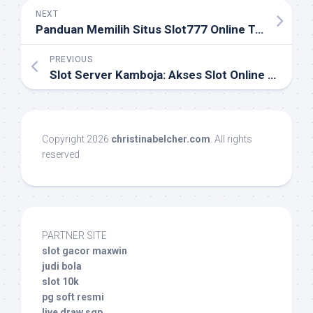
NEXT
Panduan Memilih Situs Slot777 Online Terbaik untuk Pengalaman Bermain Aman dan Menguntungkan
PREVIOUS
Slot Server Kamboja: Akses Slot Online dengan Performa Stabil dan Pola Gacor
Copyright 2026
christinabelcher.com
. All rights
reserved
PARTNER SITE
slot gacor maxwin
judi bola
slot 10k
pg soft resmi
live draw sgp