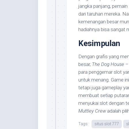
jangka panjang, pemain
dari taruhan mereka. Nam
kemenangan besar mungki
hadiahnya bisa sangat
Kesimpulan
Dengan grafis yang mena
besar,
The Dog House –
para penggemar slot yan
untuk menang. Game ini
tetapi juga gameplay y
membuat setiap putara
menyukai slot dengan t
Muttley Crew
adalah pili
Tags:
situs slot 777
s