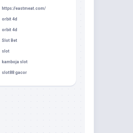
https://eastmeat.com/
orbit 4d
orbit 4d
Slot Bet
slot
kamboja slot
slot88 gacor