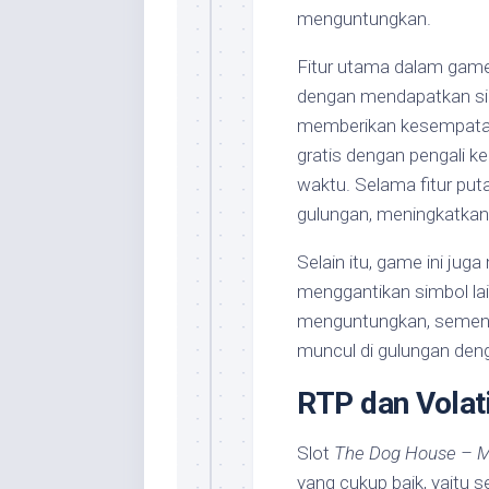
menguntungkan.
Fitur utama dalam game
dengan mendapatkan simb
memberikan kesempata
gratis dengan pengali k
waktu. Selama fitur put
gulungan, meningkatkan
Selain itu, game ini juga
menggantikan simbol la
menguntungkan, sementa
muncul di gulungan deng
RTP dan Volati
Slot
The Dog House – M
yang cukup baik, yaitu 