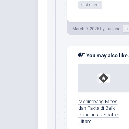
slot resmi
March 9, 2025
by
Luciano
Un
You may also like.
Menimbang Mitos
dan Fakta di Balik
Popularitas Scatter
Hitam