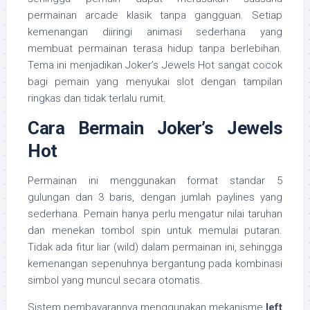
permainan arcade klasik tanpa gangguan. Setiap
kemenangan diiringi animasi sederhana yang
membuat permainan terasa hidup tanpa berlebihan.
Tema ini menjadikan Joker’s Jewels Hot sangat cocok
bagi pemain yang menyukai slot dengan tampilan
ringkas dan tidak terlalu rumit.
Cara Bermain Joker’s Jewels
Hot
Permainan ini menggunakan format standar 5
gulungan dan 3 baris, dengan jumlah paylines yang
sederhana. Pemain hanya perlu mengatur nilai taruhan
dan menekan tombol spin untuk memulai putaran.
Tidak ada fitur liar (wild) dalam permainan ini, sehingga
kemenangan sepenuhnya bergantung pada kombinasi
simbol yang muncul secara otomatis.
Sistem pembayarannya menggunakan mekanisme
left