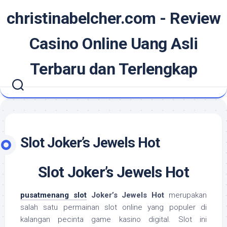
Skip
christinabelcher.com - Review
to
content
Casino Online Uang Asli
Terbaru dan Terlengkap
Slot Joker’s Jewels Hot
Slot Joker’s Jewels Hot
pusatmenang slot
Joker’s Jewels Hot
merupakan
salah satu permainan slot online yang populer di
kalangan pecinta game kasino digital. Slot ini