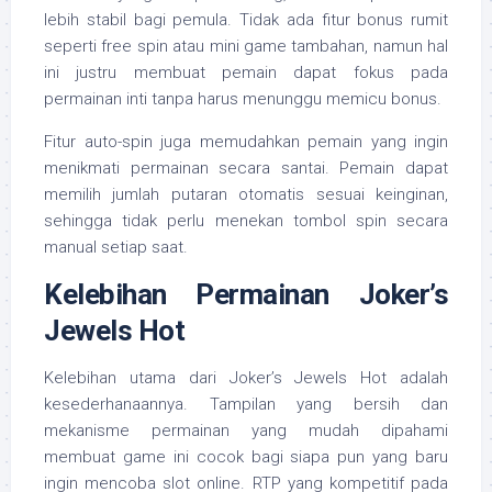
lebih stabil bagi pemula. Tidak ada fitur bonus rumit
seperti free spin atau mini game tambahan, namun hal
ini justru membuat pemain dapat fokus pada
permainan inti tanpa harus menunggu memicu bonus.
Fitur auto-spin juga memudahkan pemain yang ingin
menikmati permainan secara santai. Pemain dapat
memilih jumlah putaran otomatis sesuai keinginan,
sehingga tidak perlu menekan tombol spin secara
manual setiap saat.
Kelebihan Permainan Joker’s
Jewels Hot
Kelebihan utama dari Joker’s Jewels Hot adalah
kesederhanaannya. Tampilan yang bersih dan
mekanisme permainan yang mudah dipahami
membuat game ini cocok bagi siapa pun yang baru
ingin mencoba slot online. RTP yang kompetitif pada