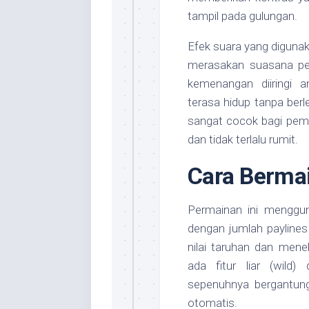
tampil pada gulungan.
Efek suara yang diguna
merasakan suasana per
kemenangan diiringi
terasa hidup tanpa ber
sangat cocok bagi pema
dan tidak terlalu rumit.
Cara Bermai
Permainan ini menggun
dengan jumlah payline
nilai taruhan dan men
ada fitur liar (wild
sepenuhnya bergantun
otomatis.