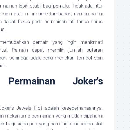
ainan lebih stabil bagi pemula. Tidak ada fitur
ee spin atau mini game tambahan, namun hal ini
 dapat fokus pada permainan inti tanpa harus
us.
a memudahkan pemain yang ingin menikmati
ntai. Pemain dapat memilih jumlah putaran
nan, sehingga tidak perlu menekan tombol spin
at.
n Permainan Joker’s
Joker’s Jewels Hot adalah kesederhanaannya.
dan mekanisme permainan yang mudah dipahami
k bagi siapa pun yang baru ingin mencoba slot