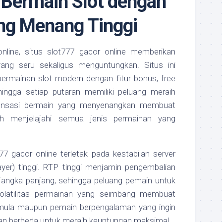
 Bermain Slot dengan
ng Menang Tinggi
nline, situs slot777 gacor online memberikan
ang seru sekaligus menguntungkan. Situs ini
ermainan slot modern dengan fitur bonus, free
sehingga setiap putaran memiliki peluang meraih
ensasi bermain yang menyenangkan membuat
h menjelajahi semua jenis permainan yang
77 gacor online terletak pada kestabilan server
yer) tinggi. RTP tinggi menjamin pengembalian
jangka panjang, sehingga peluang pemain untuk
Volatilitas permainan yang seimbang membuat
pemula maupun pemain berpengalaman yang ingin
an berbeda untuk meraih keuntungan maksimal.