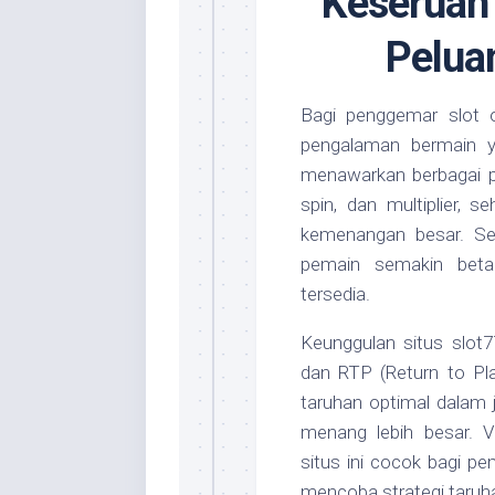
Keseruan
Pelua
Bagi penggemar slot o
pengalaman bermain y
menawarkan berbagai p
spin, dan multiplier, 
kemenangan besar. S
pemain semakin beta
tersedia.
Keunggulan situs slot7
dan RTP (Return to Pla
taruhan optimal dalam 
menang lebih besar. 
situs ini cocok bagi 
mencoba strategi taruh