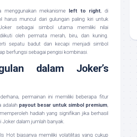
ya menggunakan mekanisme
left to right
, di
 harus muncul dari gulungan paling kiri untuk
Joker sebagai simbol utama memiliki nilai
diikuti oleh permata merah, biru, dan kuning.
erti sepatu badut dan kecapi menjadi simbol
etap berfungsi sebagai pengisi kombinasi.
gulan dalam Joker’s
erhana, permainan ini memiliki beberapa fitur
a adalah
payout besar untuk simbol premium
,
emperoleh hadiah yang signifikan jika berhasil
 Joker dalam jumlah banyak.
els Hot biasanya memiliki volatilitas yang cukup