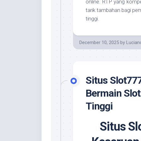
online. RTP yang kompe
tarik tambahan bagi pe
tinggi.
December 10, 2025
by
Lucian
Situs Slot77
Bermain Slo
Tinggi
Situs Sl