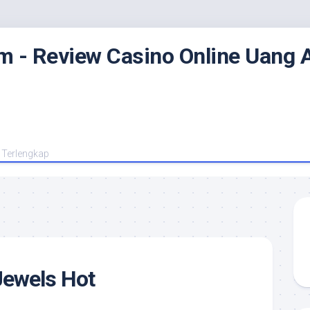
m - Review Casino Online Uang A
 Terlengkap
 Jewels Hot