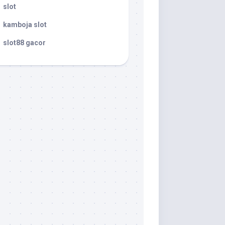
slot
kamboja slot
slot88 gacor