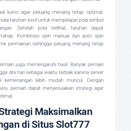
adi kunci agar peluang menang tetap optimal.
lai taruhan kecil untuk mempelajari pola simbol
ngan. Setelah pola terlihat, taruhan dapat
ertahap. Kombinasi spin manual dan auto spin
me permainan sehingga peluang menang tetap
 bermain juga memengaruhi hasil. Banyak pemain
 dini hari sebagai waktu terbaik karena server
bol kemenangan lebih mudah muncul. Dengan
sesi, pemain dapat menyesuaikan strategi agar
timal.
 Strategi Maksimalkan
gan di Situs Slot777