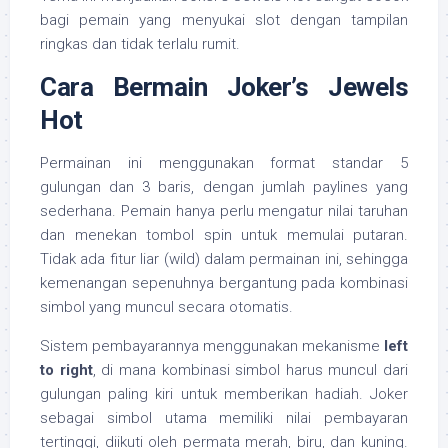
bagi pemain yang menyukai slot dengan tampilan
ringkas dan tidak terlalu rumit.
Cara Bermain Joker’s Jewels
Hot
Permainan ini menggunakan format standar 5
gulungan dan 3 baris, dengan jumlah paylines yang
sederhana. Pemain hanya perlu mengatur nilai taruhan
dan menekan tombol spin untuk memulai putaran.
Tidak ada fitur liar (wild) dalam permainan ini, sehingga
kemenangan sepenuhnya bergantung pada kombinasi
simbol yang muncul secara otomatis.
Sistem pembayarannya menggunakan mekanisme
left
to right
, di mana kombinasi simbol harus muncul dari
gulungan paling kiri untuk memberikan hadiah. Joker
sebagai simbol utama memiliki nilai pembayaran
tertinggi, diikuti oleh permata merah, biru, dan kuning.