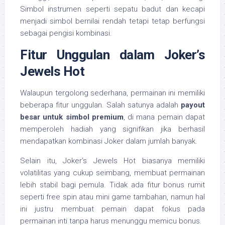
Simbol instrumen seperti sepatu badut dan kecapi
menjadi simbol bernilai rendah tetapi tetap berfungsi
sebagai pengisi kombinasi.
Fitur Unggulan dalam Joker’s
Jewels Hot
Walaupun tergolong sederhana, permainan ini memiliki
beberapa fitur unggulan. Salah satunya adalah
payout
besar untuk simbol premium
, di mana pemain dapat
memperoleh hadiah yang signifikan jika berhasil
mendapatkan kombinasi Joker dalam jumlah banyak.
Selain itu, Joker’s Jewels Hot biasanya memiliki
volatilitas yang cukup seimbang, membuat permainan
lebih stabil bagi pemula. Tidak ada fitur bonus rumit
seperti free spin atau mini game tambahan, namun hal
ini justru membuat pemain dapat fokus pada
permainan inti tanpa harus menunggu memicu bonus.