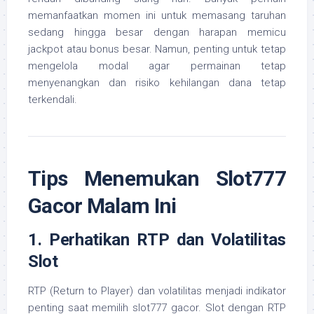
memanfaatkan momen ini untuk memasang taruhan
sedang hingga besar dengan harapan memicu
jackpot atau bonus besar. Namun, penting untuk tetap
mengelola modal agar permainan tetap
menyenangkan dan risiko kehilangan dana tetap
terkendali.
Tips Menemukan Slot777
Gacor Malam Ini
1. Perhatikan RTP dan Volatilitas
Slot
RTP (Return to Player) dan volatilitas menjadi indikator
penting saat memilih slot777 gacor. Slot dengan RTP