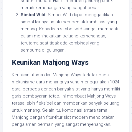
scatter muncul. Hal ini memberi peluang untuk
meraih kemenangan yang sangat besar.
Simbol Wild:
Simbol Wild dapat menggantikan
simbol lainnya untuk membentuk kombinasi yang
menang. Kehadiran simbol wild sangat membantu
dalam meningkatkan peluang kemenangan,
terutama saat tidak ada kombinasi yang
sempurna di gulungan.
Keunikan Mahjong Ways
Keunikan utama dari Mahjong Ways terletak pada
mekanisme cara menangnya yang menggunakan 1024
cara, berbeda dengan banyak slot yang hanya memiliki
garis pembayaran tetap. Ini membuat Mahjong Ways
terasa lebih fleksibel dan memberikan banyak peluang
untuk menang. Selain itu, kombinasi antara tema
Mahjong dengan fitur-fitur slot modern menciptakan
pengalaman bermain yang sangat menyenangkan.