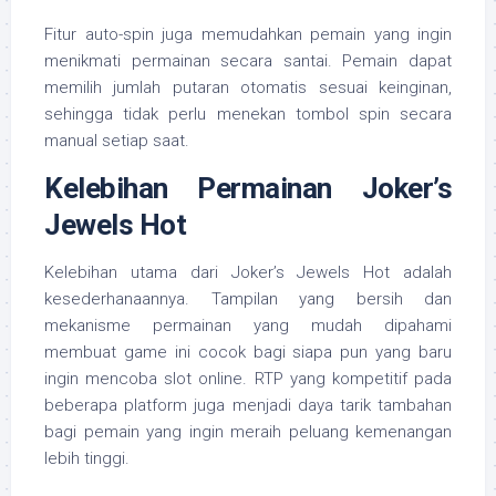
Fitur auto-spin juga memudahkan pemain yang ingin
menikmati permainan secara santai. Pemain dapat
memilih jumlah putaran otomatis sesuai keinginan,
sehingga tidak perlu menekan tombol spin secara
manual setiap saat.
Kelebihan Permainan Joker’s
Jewels Hot
Kelebihan utama dari Joker’s Jewels Hot adalah
kesederhanaannya. Tampilan yang bersih dan
mekanisme permainan yang mudah dipahami
membuat game ini cocok bagi siapa pun yang baru
ingin mencoba slot online. RTP yang kompetitif pada
beberapa platform juga menjadi daya tarik tambahan
bagi pemain yang ingin meraih peluang kemenangan
lebih tinggi.