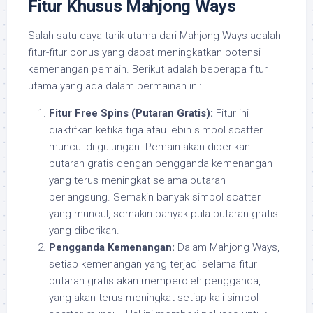
Fitur Khusus Mahjong Ways
Salah satu daya tarik utama dari Mahjong Ways adalah
fitur-fitur bonus yang dapat meningkatkan potensi
kemenangan pemain. Berikut adalah beberapa fitur
utama yang ada dalam permainan ini:
Fitur Free Spins (Putaran Gratis):
Fitur ini
diaktifkan ketika tiga atau lebih simbol scatter
muncul di gulungan. Pemain akan diberikan
putaran gratis dengan pengganda kemenangan
yang terus meningkat selama putaran
berlangsung. Semakin banyak simbol scatter
yang muncul, semakin banyak pula putaran gratis
yang diberikan.
Pengganda Kemenangan:
Dalam Mahjong Ways,
setiap kemenangan yang terjadi selama fitur
putaran gratis akan memperoleh pengganda,
yang akan terus meningkat setiap kali simbol