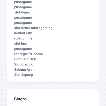
pusatgame
pusatgame
slot demo
pusatgame
pusatgame
slot demo microgaming
nolimit city
rolet online
slot luar
pusatgame
Starlight Princess
Slot Depo 10k
Slot Qris 5K
Sabung Ayam
Slot Jepang
Blogroll