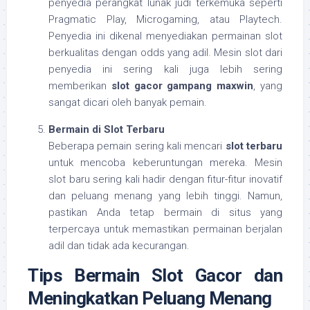
penyedia perangkat lunak judi terkemuka seperti
Pragmatic Play, Microgaming, atau Playtech.
Penyedia ini dikenal menyediakan permainan slot
berkualitas dengan odds yang adil. Mesin slot dari
penyedia ini sering kali juga lebih sering
memberikan
slot gacor gampang maxwin
, yang
sangat dicari oleh banyak pemain.
Bermain di Slot Terbaru
Beberapa pemain sering kali mencari
slot terbaru
untuk mencoba keberuntungan mereka. Mesin
slot baru sering kali hadir dengan fitur-fitur inovatif
dan peluang menang yang lebih tinggi. Namun,
pastikan Anda tetap bermain di situs yang
terpercaya untuk memastikan permainan berjalan
adil dan tidak ada kecurangan.
Tips Bermain Slot Gacor dan
Meningkatkan Peluang Menang