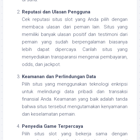
Reputasi dan Ulasan Pengguna
Cek reputasi situs slot yang Anda pilih dengan
membaca ulasan dari pemain lain. Situs yang
memiliki banyak ulasan positif dan testimoni dari
pemain yang sudah berpengalaman biasanya
lebih dapat dipercaya. Carilah situs yang
menyediakan transparansi mengenai pembayaran,
odds, dan jackpot.
Keamanan dan Perlindungan Data
Pilih situs yang menggunakan teknologi enkripsi
untuk melindungi data pribadi dan transaksi
finansial Anda. Keamanan yang baik adalah tanda
bahwa situs tersebut mengutamakan kenyamanan
dan keselamatan pemain.
Penyedia Game Terpercaya
Pilih situs slot yang bekerja sama dengan