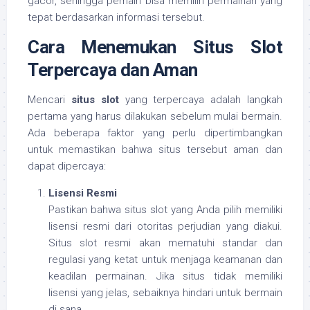
gacor, sehingga pemain bisa memilih permainan yang
tepat berdasarkan informasi tersebut.
Cara Menemukan Situs Slot
Terpercaya dan Aman
Mencari
situs slot
yang terpercaya adalah langkah
pertama yang harus dilakukan sebelum mulai bermain.
Ada beberapa faktor yang perlu dipertimbangkan
untuk memastikan bahwa situs tersebut aman dan
dapat dipercaya:
Lisensi Resmi
Pastikan bahwa situs slot yang Anda pilih memiliki
lisensi resmi dari otoritas perjudian yang diakui.
Situs slot resmi akan mematuhi standar dan
regulasi yang ketat untuk menjaga keamanan dan
keadilan permainan. Jika situs tidak memiliki
lisensi yang jelas, sebaiknya hindari untuk bermain
di sana.