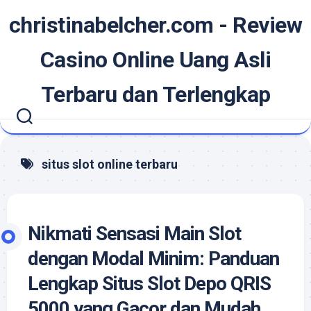
Skip
christinabelcher.com - Review
to
content
Casino Online Uang Asli
Terbaru dan Terlengkap
situs slot online terbaru
Nikmati Sensasi Main Slot
dengan Modal Minim: Panduan
Lengkap Situs Slot Depo QRIS
5000 yang Gacor dan Mudah