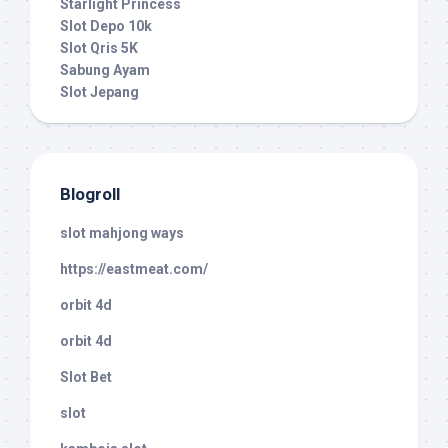
Starlight Princess
Slot Depo 10k
Slot Qris 5K
Sabung Ayam
Slot Jepang
Blogroll
slot mahjong ways
https://eastmeat.com/
orbit 4d
orbit 4d
Slot Bet
slot