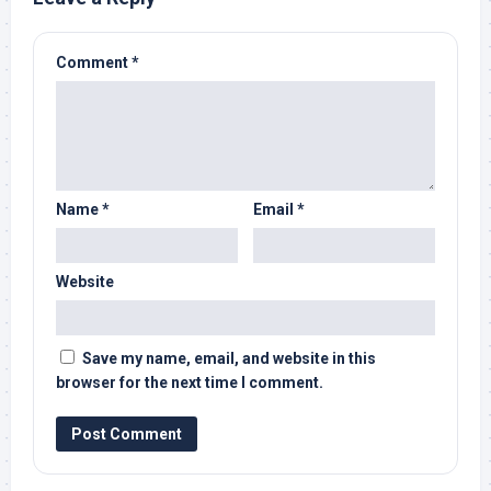
Comment
*
Name
*
Email
*
Website
Save my name, email, and website in this
browser for the next time I comment.