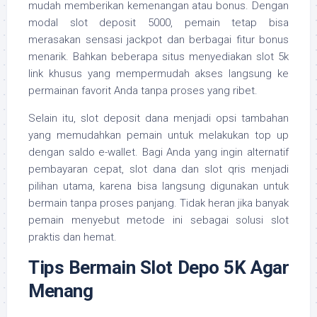
mudah memberikan kemenangan atau bonus. Dengan
modal slot deposit 5000, pemain tetap bisa
merasakan sensasi jackpot dan berbagai fitur bonus
menarik. Bahkan beberapa situs menyediakan slot 5k
link khusus yang mempermudah akses langsung ke
permainan favorit Anda tanpa proses yang ribet.
Selain itu, slot deposit dana menjadi opsi tambahan
yang memudahkan pemain untuk melakukan top up
dengan saldo e-wallet. Bagi Anda yang ingin alternatif
pembayaran cepat, slot dana dan slot qris menjadi
pilihan utama, karena bisa langsung digunakan untuk
bermain tanpa proses panjang. Tidak heran jika banyak
pemain menyebut metode ini sebagai solusi slot
praktis dan hemat.
Tips Bermain Slot Depo 5K Agar
Menang