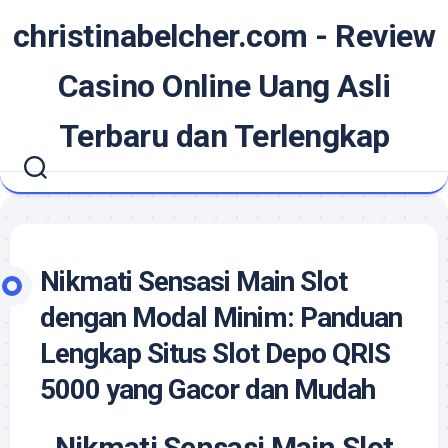
Skip
christinabelcher.com - Review
to
content
Casino Online Uang Asli
Terbaru dan Terlengkap
Nikmati Sensasi Main Slot
dengan Modal Minim: Panduan
Lengkap Situs Slot Depo QRIS
5000 yang Gacor dan Mudah
Nikmati Sensasi Main Slot