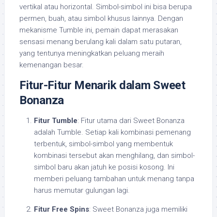
vertikal atau horizontal. Simbol-simbol ini bisa berupa
permen, buah, atau simbol khusus lainnya. Dengan
mekanisme Tumble ini, pemain dapat merasakan
sensasi menang berulang kali dalam satu putaran,
yang tentunya meningkatkan peluang meraih
kemenangan besar.
Fitur-Fitur Menarik dalam Sweet
Bonanza
Fitur Tumble
: Fitur utama dari Sweet Bonanza
adalah Tumble. Setiap kali kombinasi pemenang
terbentuk, simbol-simbol yang membentuk
kombinasi tersebut akan menghilang, dan simbol-
simbol baru akan jatuh ke posisi kosong. Ini
memberi peluang tambahan untuk menang tanpa
harus memutar gulungan lagi.
Fitur Free Spins
: Sweet Bonanza juga memiliki